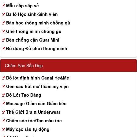
a
Mẫu cặp sắp về
t
Ba lô Học sinh-Sinh viên
i
o
Bàn học thông minh chống gù
n
Ghế thông minh chống gù
Đèn chống cận Quat Mini
Đồ dùng Đồ chơi thông minh
Chăm Sóc Sắc Đẹp
Đồ lót định hình Canai He&Me
Gen sau hút mỡ thẩm mỹ viện
Đồ Lót Tạo Dáng
Massage Giảm cân Giảm béo
Thế Giới Bra & Underwear
Chăm sóc tóc/Tạo màu tóc
Máy cạo râu tự động