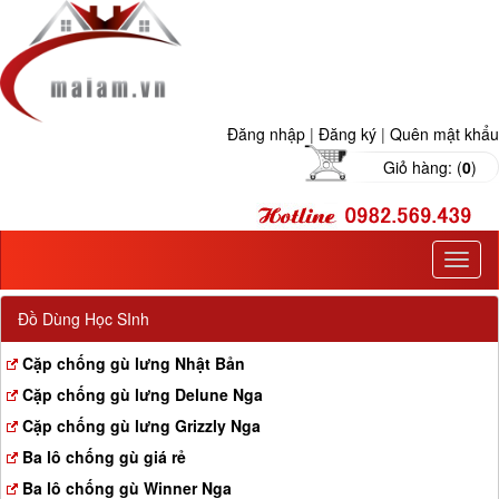
Đăng nhập
|
Đăng ký
|
Quên mật khẩu
Giỏ hàng: (
0
)
T
o
g
Đồ Dùng Học SInh
g
l
Cặp chống gù lưng Nhật Bản
e
Cặp chống gù lưng Delune Nga
n
a
Cặp chống gù lưng Grizzly Nga
v
Ba lô chống gù giá rẻ
i
g
Ba lô chống gù Winner Nga