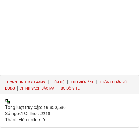
|
|
|
THÔNG TIN THỜI TRANG
LIÊN HỆ
THƯ VIỆN ẢNH
THỎA THUẬN SỬ
|
|
DỤNG
CHÍNH SÁCH BẢO MẬT
SƠ ĐỒ SITE
Tổng lượt truy cập:
16,850,580
Số người Online :
2216
Thành viên online:
0