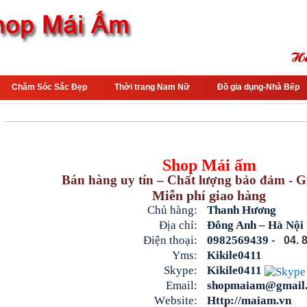
Chăm Sóc Sắc Đẹp
Thời trang Nam Nữ
Đồ gia dụng-Nhà Bếp
Shop Mái ấm
Bán hàng uy tín – Chất lượng bảo đảm - G
Miễn phí giao hàng
Chủ hàng:
Thanh H
ương
Địa chỉ:
Đông Anh – Hà Nội
Điện thoại:
0982569439 -
04. 
Yms:
Kikile0411
Skype:
Kikile0411
Email:
shopmaiam@gmail
W
ebsite:
Http://maiam.vn