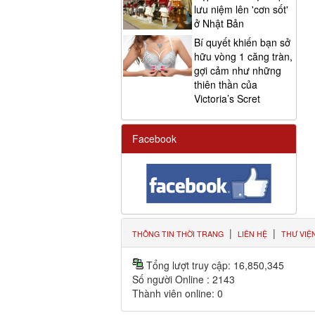
lưu niệm lên 'cơn sốt'
ở Nhật Bản
Bí quyết khiến bạn sở
hữu vòng 1 căng tràn,
gợi cảm như những
thiên thần của
Victoria’s Scret
Facebook
|
|
THÔNG TIN THỜI TRANG
LIÊN HỆ
THƯ VIỆ
Tổng lượt truy cập:
16,850,345
Số người Online :
2143
Thành viên online:
0