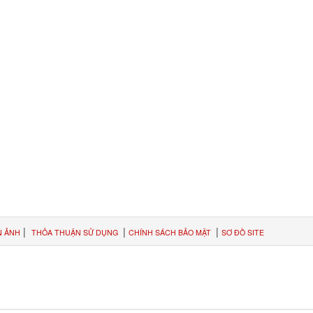
|
|
|
N ẢNH
THỎA THUẬN SỬ DỤNG
CHÍNH SÁCH BẢO MẬT
SƠ ĐỒ SITE