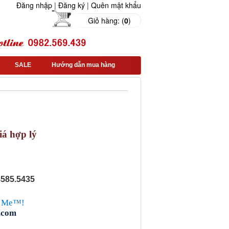
Đăng nhập
|
Đăng ký
|
Quên mật khẩu
Giỏ hàng: (
0
)
SALE
Hướng dẫn mua hàng
iá hợp lý
8585.5435
.com