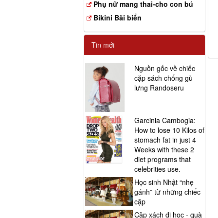
Phụ nữ mang thai-cho con bú
Bikini Bãi biển
Tin mới
Nguồn gốc về chiếc
cặp sách chống gù
lưng Randoseru
Garcinia Cambogia:
How to lose 10 Kilos of
stomach fat in just 4
Weeks with these 2
diet programs that
celebrities use.
Học sinh Nhật “nhẹ
gánh” từ những chiếc
cặp
Cặp xách đi học - quà