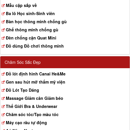
a
Mẫu cặp sắp về
t
Ba lô Học sinh-Sinh viên
i
o
Bàn học thông minh chống gù
n
Ghế thông minh chống gù
Đèn chống cận Quat Mini
Đồ dùng Đồ chơi thông minh
Chăm Sóc Sắc Đẹp
Đồ lót định hình Canai He&Me
Gen sau hút mỡ thẩm mỹ viện
Đồ Lót Tạo Dáng
Massage Giảm cân Giảm béo
Thế Giới Bra & Underwear
Chăm sóc tóc/Tạo màu tóc
Máy cạo râu tự động