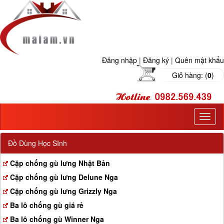
Đăng nhập
|
Đăng ký
|
Quên mật khẩu
Giỏ hàng: (
0
)
T
o
g
Đồ Dùng Học SInh
g
l
Cặp chống gù lưng Nhật Bản
e
Cặp chống gù lưng Delune Nga
n
a
Cặp chống gù lưng Grizzly Nga
v
Ba lô chống gù giá rẻ
i
g
Ba lô chống gù Winner Nga