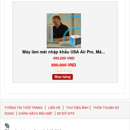
Máy làm mát nhập khẩu USA Air Pro, Má...
495,000 VND
890,000 VND
Mua hàng
|
|
|
THÔNG TIN THỜI TRANG
LIÊN HỆ
THƯ VIỆN ẢNH
THỎA THUẬN SỬ
|
|
DỤNG
CHÍNH SÁCH BẢO MẬT
SƠ ĐỒ SITE