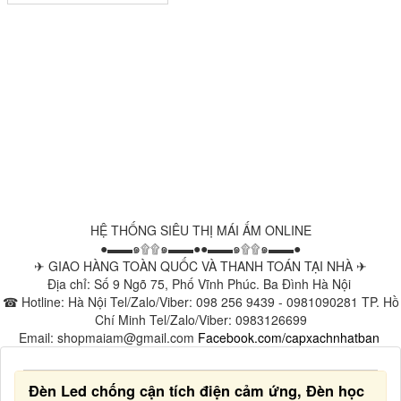
HỆ THỐNG SIÊU THỊ MÁI ẤM ONLINE
●▬▬๑۩۩๑▬▬●●▬▬๑۩۩๑▬▬●
✈ GIAO HÀNG TOÀN QUỐC VÀ THANH TOÁN TẠI NHÀ ✈
Địa chỉ: Số 9 Ngõ 75, Phố Vĩnh Phúc. Ba Đình Hà Nội
☎ Hotline: Hà Nội Tel/Zalo/Viber: 098 256 9439 - 0981090281 TP. Hồ
Chí Minh Tel/Zalo/Viber: 0983126699
Email: shopmaiam@gmail.com
Facebook.com/capxachnhatban
Đèn Led chống cận tích điện cảm ứng, Đèn học