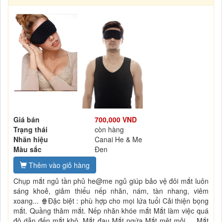
Giá bán
700,000 VND
Trạng thái
còn hàng
Nhãn hiệu
Canai He & Me
Màu sắc
Đen
Thêm vào giỏ hàng
Chụp mắt ngủ tần phủ he@me ngủ giúp bảo vệ đôi mắt luôn
sáng khoẻ, giảm thiểu nếp nhăn, nám, tàn nhang, viêm
xoang... 🍿Đặc biệt : phù hợp cho mọi lứa tuổi Cải thiện bọng
mắt. Quầng thâm mắt. Nếp nhăn khóe mắt Mắt làm việc quá
độ dẫn đến mắt khô. Mắt đau Mắt ngứa Mắt mệt mỏi,… Mắt