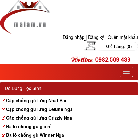
Đăng nhập
|
Đăng ký
|
Quên mật khẩu
Giỏ hàng: (
0
)
T
o
g
Đồ Dùng Học SInh
g
l
Cặp chống gù lưng Nhật Bản
e
Cặp chống gù lưng Delune Nga
n
a
Cặp chống gù lưng Grizzly Nga
v
Ba lô chống gù giá rẻ
i
g
Ba lô chống gù Winner Nga