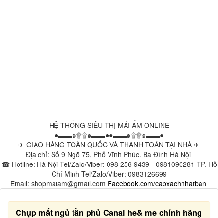
HỆ THỐNG SIÊU THỊ MÁI ẤM ONLINE
●▬▬๑۩۩๑▬▬●●▬▬๑۩۩๑▬▬●
✈ GIAO HÀNG TOÀN QUỐC VÀ THANH TOÁN TẠI NHÀ ✈
Địa chỉ: Số 9 Ngõ 75, Phố Vĩnh Phúc. Ba Đình Hà Nội
☎ Hotline: Hà Nội Tel/Zalo/Viber: 098 256 9439 - 0981090281 TP. Hồ
Chí Minh Tel/Zalo/Viber: 0983126699
Email: shopmaiam@gmail.com
Facebook.com/capxachnhatban
Chụp mắt ngủ tần phủ Canai he& me chính hãng