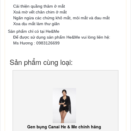
Cải thiện quầng thâm ở mắt
✨
Xoá mờ vết chân chim ở mắt
✨
Ngăn ngừa các chứng khô mắt, mỏi mắt và đau mắt
✨
Xoa dịu mắt làm thư giãn
✨
Sản phẩm chỉ có tại He&Me
Để được sử dụng sản phẩm He&Me vui lòng liên hệ:
☎
Ms Hương : 0983126699
👧
Sản phẩm cùng loại:
Gen bụng Canai He & Me chính hãng