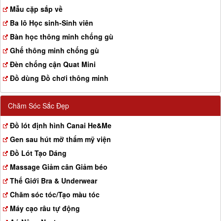
a
Mẫu cặp sắp về
t
Ba lô Học sinh-Sinh viên
i
o
Bàn học thông minh chống gù
n
Ghế thông minh chống gù
Đèn chống cận Quat Mini
Đồ dùng Đồ chơi thông minh
Chăm Sóc Sắc Đẹp
Đồ lót định hình Canai He&Me
Gen sau hút mỡ thẩm mỹ viện
Đồ Lót Tạo Dáng
Massage Giảm cân Giảm béo
Thế Giới Bra & Underwear
Chăm sóc tóc/Tạo màu tóc
Máy cạo râu tự động