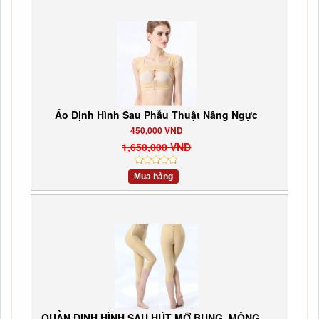
Áo Định Hình Sau Phẫu Thuật Nâng Ngực
450,000 VND
1,650,000 VND
Mua hàng
QUẦN ĐỊNH HÌNH SAU HÚT MỠ BỤNG, MÔNG,...