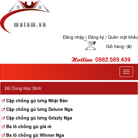
Đăng nhập
|
Đăng ký
|
Quên mật khẩu
Giỏ hàng: (
0
)
T
o
g
Đồ Dùng Học SInh
g
l
Cặp chống gù lưng Nhật Bản
e
Cặp chống gù lưng Delune Nga
n
a
Cặp chống gù lưng Grizzly Nga
v
Ba lô chống gù giá rẻ
i
g
Ba lô chống gù Winner Nga