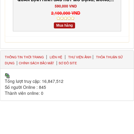
590,000 VND
2,100,000 VND
Mua hàng
|
|
|
THÔNG TIN THỜI TRANG
LIÊN HỆ
THƯ VIỆN ẢNH
THỎA THUẬN SỬ
|
|
DỤNG
CHÍNH SÁCH BẢO MẬT
SƠ ĐỒ SITE
Tổng lượt truy cập:
16,847,512
Số người Online :
845
Thành viên online:
0