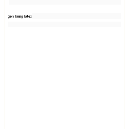
gen bụng latex
gen nịt bụng
gen bụng latex
quần gen nịt bụng