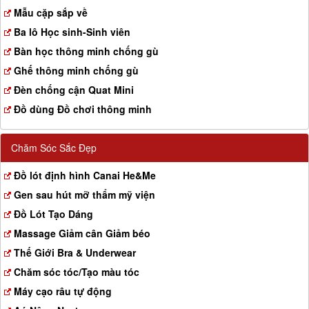
a
Mẫu cặp sắp về
t
Ba lô Học sinh-Sinh viên
i
o
Bàn học thông minh chống gù
n
Ghế thông minh chống gù
Đèn chống cận Quat Mini
Đồ dùng Đồ chơi thông minh
Chăm Sóc Sắc Đẹp
Đồ lót định hình Canai He&Me
Gen sau hút mỡ thẩm mỹ viện
Đồ Lót Tạo Dáng
Massage Giảm cân Giảm béo
Thế Giới Bra & Underwear
Chăm sóc tóc/Tạo màu tóc
Máy cạo râu tự động