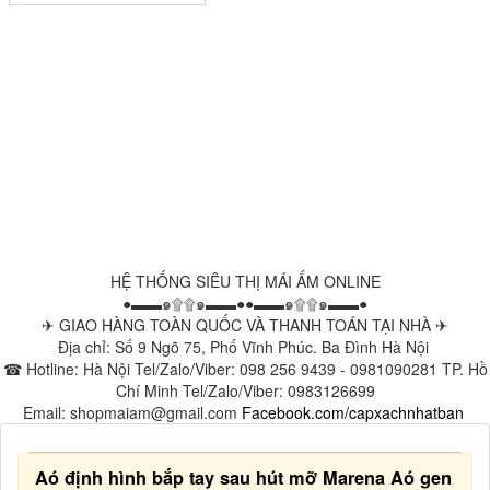
HỆ THỐNG SIÊU THỊ MÁI ẤM ONLINE
●▬▬๑۩۩๑▬▬●●▬▬๑۩۩๑▬▬●
✈ GIAO HÀNG TOÀN QUỐC VÀ THANH TOÁN TẠI NHÀ ✈
Địa chỉ: Số 9 Ngõ 75, Phố Vĩnh Phúc. Ba Đình Hà Nội
☎ Hotline: Hà Nội Tel/Zalo/Viber: 098 256 9439 - 0981090281 TP. Hồ
Chí Minh Tel/Zalo/Viber: 0983126699
Email: shopmaiam@gmail.com
Facebook.com/capxachnhatban
Aó định hình bắp tay sau hút mỡ Marena Aó gen