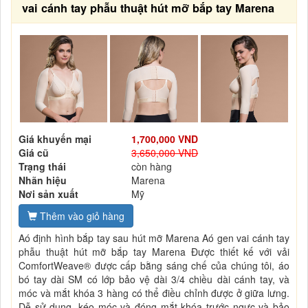
vai cánh tay phẫu thuật hút mỡ bắp tay Marena
Giá khuyến mại
1,700,000 VND
Giá cũ
3,650,000 VND
Trạng thái
còn hàng
Nhãn hiệu
Marena
Nơi sản xuất
Mỹ
Thêm vào giỏ hàng
Aó định hình bắp tay sau hút mỡ Marena Aó gen vai cánh tay
phẫu thuật hút mỡ bắp tay Marena Được thiết kế với vải
ComfortWeave® được cấp bằng sáng chế của chúng tôi, áo
bó tay dài SM có lớp bảo vệ dài 3/4 chiều dài cánh tay, và
móc và mắt khóa 3 hàng có thể điều chỉnh được ở giữa lưng.
Dễ sử dụng, kéo móc và đóng mắt khóa trước ngực và bảo