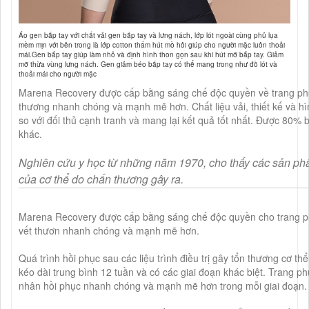
Áo gen bắp tay với chất vải gen bắp tay và lưng nách, lớp lót ngoài cùng phủ lụa
mềm mịn với bên trong là lớp cotton thấm hút mồ hôi giúp cho người mặc luôn thoải
mái.Gen bắp tay giúp làm nhỏ và định hình thon gọn sau khi hút mỡ bắp tay. Giảm
mỡ thừa vùng lưng nách. Gen giảm béo bắp tay có thể mang trong như đồ lót và
thoải mái cho người mặc
Marena Recovery được cấp bằng sáng chế độc quyền về trang phục
thương nhanh chóng và mạnh mẽ hơn. Chất liệu vải, thiết kế và hì
so với đối thủ cạnh tranh và mang lại kết quả tốt nhất. Được 80% 
khác.
Nghiên cứu y học từ những năm 1970, cho thấy các sản phẩ
của cơ thể do chấn thương gây ra.
Marena Recovery được cấp bằng sáng chế độc quyền cho trang phụ
vết thươn nhanh chóng và mạnh mẽ hơn.
Quá trình hồi phục sau các liệu trình điều trị gây tổn thương cơ th
kéo dài trung bình 12 tuần và có các giai đoạn khác biệt. Trang p
nhân hồi phục nhanh chóng và mạnh mẽ hơn trong mỗi giai đoạn.