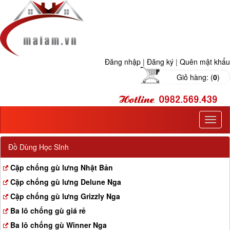
Đăng nhập
|
Đăng ký
|
Quên mật khẩu
Giỏ hàng: (
0
)
T
o
g
Đồ Dùng Học SInh
g
l
Cặp chống gù lưng Nhật Bản
e
Cặp chống gù lưng Delune Nga
n
a
Cặp chống gù lưng Grizzly Nga
v
Ba lô chống gù giá rẻ
i
g
Ba lô chống gù Winner Nga