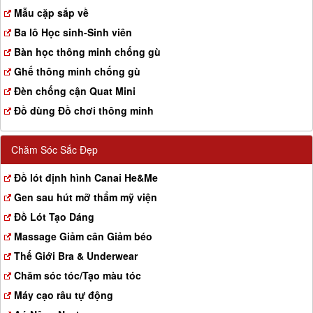
a
Mẫu cặp sắp về
t
Ba lô Học sinh-Sinh viên
i
o
Bàn học thông minh chống gù
n
Ghế thông minh chống gù
Đèn chống cận Quat Mini
Đồ dùng Đồ chơi thông minh
Chăm Sóc Sắc Đẹp
Đồ lót định hình Canai He&Me
Gen sau hút mỡ thẩm mỹ viện
Đồ Lót Tạo Dáng
Massage Giảm cân Giảm béo
Thế Giới Bra & Underwear
Chăm sóc tóc/Tạo màu tóc
Máy cạo râu tự động