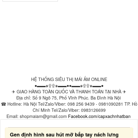
HỆ THỐNG SIÊU THỊ MÁI ẤM ONLINE
●▬▬๑۩۩๑▬▬●●▬▬๑۩۩๑▬▬●
✈ GIAO HÀNG TOÀN QUỐC VÀ THANH TOÁN TẠI NHÀ ✈
Địa chỉ: Số 9 Ngõ 75, Phố Vĩnh Phúc. Ba Đình Hà Nội
☎ Hotline: Hà Nội Tel/Zalo/Viber: 098 256 9439 - 0981090281 TP. Hồ
Chí Minh Tel/Zalo/Viber: 0983126699
Email: shopmaiam@gmail.com
Facebook.com/capxachnhatban
Gen định hình sau hút mỡ bắp tay nách lưng