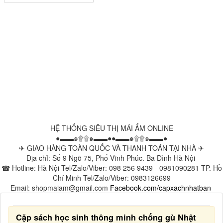
HỆ THỐNG SIÊU THỊ MÁI ẤM ONLINE
●▬▬๑۩۩๑▬▬●●▬▬๑۩۩๑▬▬●
✈ GIAO HÀNG TOÀN QUỐC VÀ THANH TOÁN TẠI NHÀ ✈
Địa chỉ: Số 9 Ngõ 75, Phố Vĩnh Phúc. Ba Đình Hà Nội
☎ Hotline: Hà Nội Tel/Zalo/Viber: 098 256 9439 - 0981090281 TP. Hồ
Chí Minh Tel/Zalo/Viber: 0983126699
Email: shopmaiam@gmail.com
Facebook.com/capxachnhatban
Cặp sách học sinh thông minh chống gù Nhật