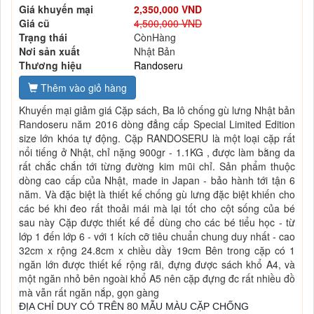
Giá khuyến mại
2,350,000 VND
Giá cũ
4,500,000 VND
Trạng thái
CònHàng
Nơi sản xuất
Nhật Bản
Thương hiệu
Randoseru
Thêm vào giỏ hàng
Khuyến mại giảm giá Cặp sách, Ba lô chống gù lưng Nhật bản
Randoseru năm 2016 dòng đẳng cấp Special Limited Edition
size lớn khóa tự động. Cặp RANDOSERU là một loại cặp rất
nổi tiếng ở Nhật, chỉ nặng 900gr - 1.1KG , được làm bằng da
rất chắc chắn tới từng đường kim mũi chỉ. Sản phẩm thuộc
dòng cao cấp của Nhật, made in Japan - bảo hành tới tận 6
năm. Và đặc biệt là thiết kế chống gù lưng đặc biệt khiến cho
các bé khi đeo rất thoải mái mà lại tốt cho cột sống của bé
sau này Cặp được thiết kế để dùng cho các bé tiểu học - từ
lớp 1 đến lớp 6 - với 1 kích cỡ tiêu chuẩn chung duy nhất - cao
32cm x rộng 24.8cm x chiều dầy 19cm Bên trong cặp có 1
ngăn lớn được thiết kế rộng rãi, đựng được sách khổ A4, và
một ngăn nhỏ bên ngoài khổ A5 nên cặp đựng đc rất nhiều đồ
mà vẫn rất ngăn nắp, gọn gàng
ĐỊA CHỈ DUY CÓ TRÊN 80 MẪU MÀU CẶP CHỐNG