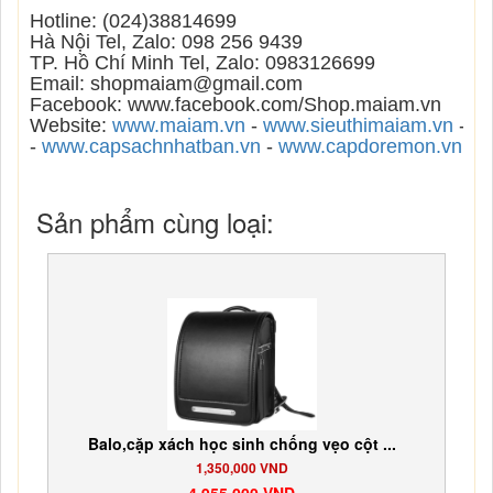
Hotline: (024)38814699
Hà Nội Tel, Zalo: 098 256 9439
TP. Hồ Chí Minh Tel, Zalo: 0983126699
Email: shopmaiam@gmail.com
Facebook: www.facebook.com/Shop.maiam.vn
Website:
www.maiam.vn
-
www.sieuthimaiam.vn
-
ww
-
www.capsachnhatban.vn
-
www.capdoremon.vn
Sản phẩm cùng loại:
Balo,cặp xách học sinh chống vẹo cột ...
1,350,000 VND
4,955,000 VND