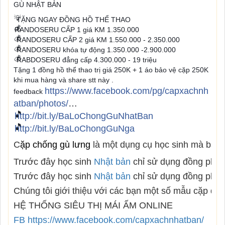
GÙ
NHẬT BẢN
💡
TẶNG NGAY ĐỒNG HỒ THỂ THAO
💰
RANDOSERU CẤP 1 giá KM 1.350.000
💰
RANDOSERU CẤP 2 giá KM 1.550.000 - 2.350.000
💰
RANDOSERU khóa tự động 1.350.000 -2.900.000
💰
RABDOSERU đẳng cấp 4.300.000 - 19 triệu
Tặng 1 đồng hồ thể thao trị giá 250K + 1 áo bảo vệ cặp 250K
khi mua hàng và share stt này .
https://www.facebook.com/pg/capxachnh
feedback
atban/photos/
…
🎵
http://bit.ly/BaLoChongGuNhatBan
🎵
http://bit.ly/BaLoChongGuNga
C
ặp chống gù lưng
là một dụng cụ học sinh mà bất c
Trước đây học sinh
Nhật bản
chỉ sử dụng đồng phục 
Trước đây học sinh
Nhật bản
chỉ sử dụng đồng phục 
Chúng tôi giới thiệu với các bạn một số mẫu cặp d
HỆ THỐNG SIÊU THỊ MÁI ẤM ONLINE
FB https://www.facebook.com/capxachnhatban/