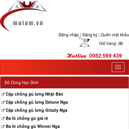
Đăng nhập
|
Đăng ký
|
Quên mật khẩu
Giỏ hàng: (
0
)
T
o
g
Đồ Dùng Học SInh
g
l
Cặp chống gù lưng Nhật Bản
e
Cặp chống gù lưng Delune Nga
n
a
Cặp chống gù lưng Grizzly Nga
v
Ba lô chống gù giá rẻ
i
g
Ba lô chống gù Winner Nga