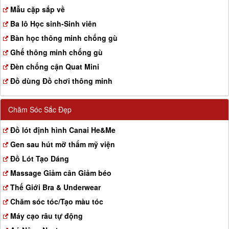
a
Mẫu cặp sắp về
t
Ba lô Học sinh-Sinh viên
i
o
Bàn học thông minh chống gù
n
Ghế thông minh chống gù
Đèn chống cận Quat Mini
Đồ dùng Đồ chơi thông minh
Chăm Sóc Sắc Đẹp
Đồ lót định hình Canai He&Me
Gen sau hút mỡ thẩm mỹ viện
Đồ Lót Tạo Dáng
Massage Giảm cân Giảm béo
Thế Giới Bra & Underwear
Chăm sóc tóc/Tạo màu tóc
Máy cạo râu tự động