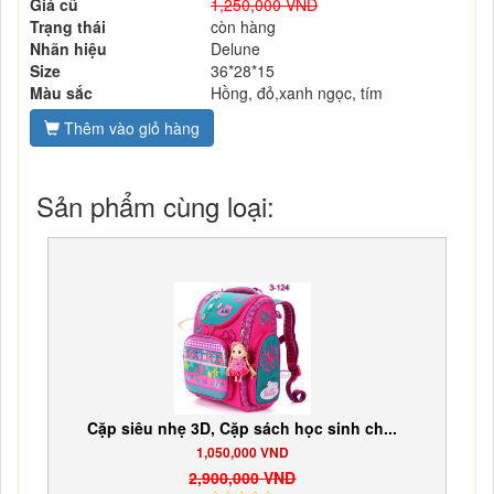
Giá cũ
1,250,000 VND
Trạng thái
còn hàng
Nhãn hiệu
Delune
Size
36*28*15
Màu sắc
Hồng, đỏ,xanh ngọc, tím
Thêm vào giỏ hàng
Sản phẩm cùng loại:
Cặp siêu nhẹ 3D, Cặp sách học sinh ch...
1,050,000 VND
2,900,000 VND