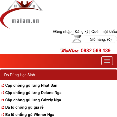
Đăng nhập
|
Đăng ký
|
Quên mật khẩu
Giỏ hàng: (
0
)
T
o
g
Đồ Dùng Học SInh
g
l
Cặp chống gù lưng Nhật Bản
e
Cặp chống gù lưng Delune Nga
n
a
Cặp chống gù lưng Grizzly Nga
v
Ba lô chống gù giá rẻ
i
g
Ba lô chống gù Winner Nga