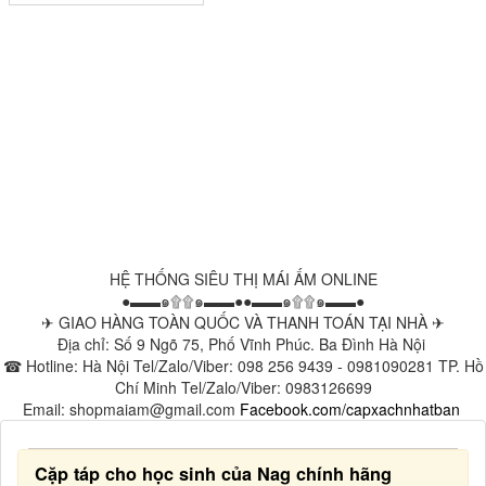
HỆ THỐNG SIÊU THỊ MÁI ẤM ONLINE
●▬▬๑۩۩๑▬▬●●▬▬๑۩۩๑▬▬●
✈ GIAO HÀNG TOÀN QUỐC VÀ THANH TOÁN TẠI NHÀ ✈
Địa chỉ: Số 9 Ngõ 75, Phố Vĩnh Phúc. Ba Đình Hà Nội
☎ Hotline: Hà Nội Tel/Zalo/Viber: 098 256 9439 - 0981090281 TP. Hồ
Chí Minh Tel/Zalo/Viber: 0983126699
Email: shopmaiam@gmail.com
Facebook.com/capxachnhatban
Cặp táp cho học sinh của Nag chính hãng