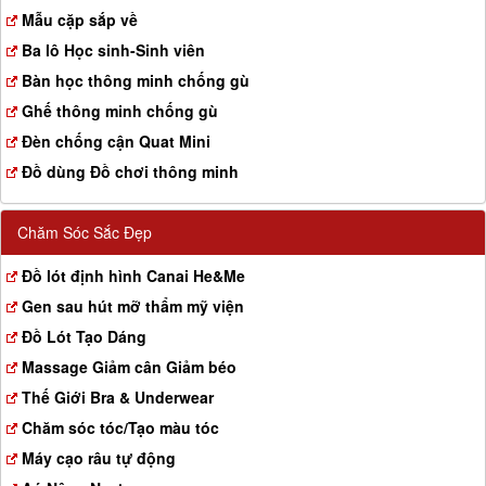
a
Mẫu cặp sắp về
t
Ba lô Học sinh-Sinh viên
i
o
Bàn học thông minh chống gù
n
Ghế thông minh chống gù
Đèn chống cận Quat Mini
Đồ dùng Đồ chơi thông minh
Chăm Sóc Sắc Đẹp
Đồ lót định hình Canai He&Me
Gen sau hút mỡ thẩm mỹ viện
Đồ Lót Tạo Dáng
Massage Giảm cân Giảm béo
Thế Giới Bra & Underwear
Chăm sóc tóc/Tạo màu tóc
Máy cạo râu tự động