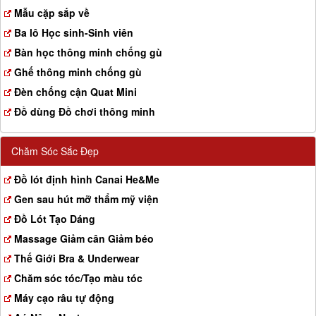
a
Mẫu cặp sắp về
t
Ba lô Học sinh-Sinh viên
i
o
Bàn học thông minh chống gù
n
Ghế thông minh chống gù
Đèn chống cận Quat Mini
Đồ dùng Đồ chơi thông minh
Chăm Sóc Sắc Đẹp
Đồ lót định hình Canai He&Me
Gen sau hút mỡ thẩm mỹ viện
Đồ Lót Tạo Dáng
Massage Giảm cân Giảm béo
Thế Giới Bra & Underwear
Chăm sóc tóc/Tạo màu tóc
Máy cạo râu tự động