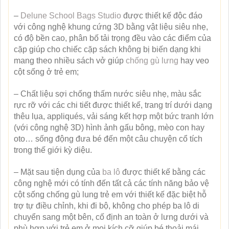
–
Delune School Bags Studio
được thiết kế độc đáo
với công nghệ khung cứng 3D bằng vật liệu siêu nhẹ,
có độ bền cao, phân bố tải trọng đều vào các điểm của
cặp giúp cho chiếc cặp sách không bị biến dạng khi
mang theo nhiều sách vở giúp
chống gù lưng
hay veo
cột sống ở trẻ em;
– Chất liệu sợi chống thấm nước siêu nhẹ, màu sắc
rực rỡ với các chi tiết được thiết kế, trang trí dưới dạng
thêu lụa, appliqués, vải sáng kết hợp một bức tranh lớn
(với công nghệ 3D) hình ảnh gấu bông, mèo con hay
oto… sống động đưa bé đến một câu chuyện cổ tích
trong thế giới kỳ diệu.
– Mặt sau tiện dụng của
ba lô
được thiết kế bằng các
công nghệ mới có tính đến tất cả các tính năng bảo vệ
cột sống chống gù lung trẻ em với thiết kế đặc biệt hỗ
trợ tự điều chỉnh, khi đi bộ, không cho phép ba lô di
chuyển sang một bên, cố định an toàn ở lưng dưới và
phù hợp với trẻ em ở mọi kích cỡ giúp bé thoải mái