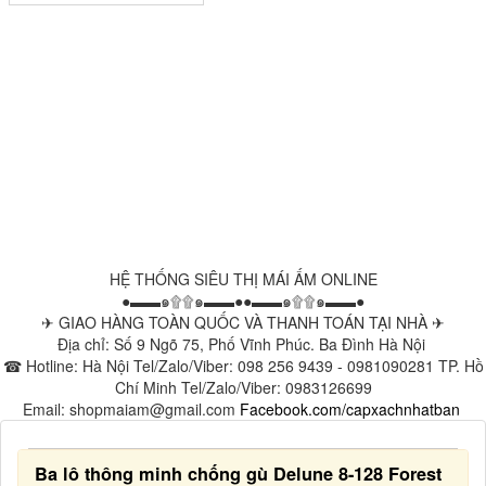
HỆ THỐNG SIÊU THỊ MÁI ẤM ONLINE
●▬▬๑۩۩๑▬▬●●▬▬๑۩۩๑▬▬●
✈ GIAO HÀNG TOÀN QUỐC VÀ THANH TOÁN TẠI NHÀ ✈
Địa chỉ: Số 9 Ngõ 75, Phố Vĩnh Phúc. Ba Đình Hà Nội
☎ Hotline: Hà Nội Tel/Zalo/Viber: 098 256 9439 - 0981090281 TP. Hồ
Chí Minh Tel/Zalo/Viber: 0983126699
Email: shopmaiam@gmail.com
Facebook.com/capxachnhatban
Ba lô thông minh chống gù Delune 8-128 Forest