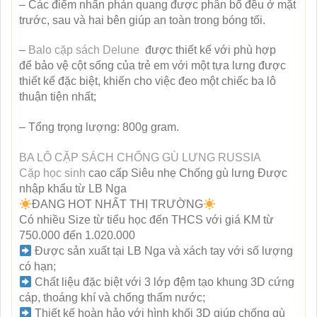
– Các điểm nhấn phản quang được phân bổ đều ở mặt
trước, sau và hai bên giúp an toàn trong bóng tối.
–
Balo cặp sách
Delune
được thiết kế với phù hợp
để bảo vệ cột sống của trẻ em với một tựa lưng được
thiết kế đặc biệt, khiến cho việc đeo một chiếc ba lô
thuận tiện nhất;
– Tổng trọng lượng: 800g gram.
BA LÔ CẶP SÁCH CHỐNG GÙ LƯNG RUSSIA
Cặp học sinh
cao cấp Siêu nhẹ Chống gù lưng Được
nhập khẩu từ LB Nga
ĐANG HOT NHẤT THỊ TRƯỜNG
Có nhiều Size từ tiểu học đến THCS với giá KM từ
750.000 đến 1.020.000
Được sản xuất tại LB Nga và xách tay với số lượng
có hạn;
Chất liệu đặc biệt với 3 lớp đệm tạo khung 3D cứng
cáp, thoáng khí và chống thấm nước;
Thiết kế hoàn hảo với hình khối 3D giúp chống gù