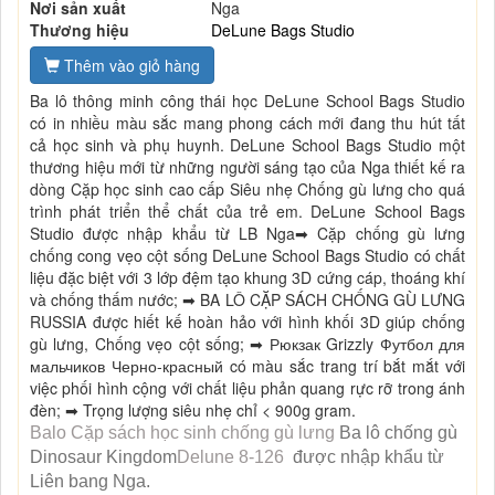
Nơi sản xuất
Nga
Thương hiệu
DeLune Bags Studio
Thêm vào giỏ hàng
Ba lô thông minh công thái học DeLune School Bags Studio
có in nhiều màu sắc mang phong cách mới đang thu hút tất
cả học sinh và phụ huynh. DeLune School Bags Studio một
thương hiệu mới từ những người sáng tạo của Nga thiết kế ra
dòng Cặp học sinh cao cấp Siêu nhẹ Chống gù lưng cho quá
trình phát triển thể chất của trẻ em. DeLune School Bags
Studio được nhập khẩu từ LB Nga➡ Cặp chống gù lưng
chống cong vẹo cột sống DeLune School Bags Studio có chất
liệu đặc biệt với 3 lớp đệm tạo khung 3D cứng cáp, thoáng khí
và chống thấm nước; ➡ BA LÔ CẶP SÁCH CHỐNG GÙ LƯNG
RUSSIA được hiết kế hoàn hảo với hình khối 3D giúp chống
gù lưng, Chống vẹo cột sống; ➡ Рюкзак Grizzly Футбол для
мальчиков Черно-красный có màu sắc trang trí bắt mắt với
việc phối hình cộng với chất liệu phản quang rực rỡ trong ánh
đèn; ➡ Trọng lượng siêu nhẹ chỉ < 900g gram.
Balo Cặp sách học sinh chống gù lưng
Ba lô chống gù
Dinosaur Kingdom
Delune 8-126
được nhập khẩu từ
Liên bang Nga.