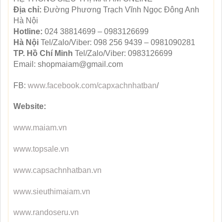
Địa chỉ:
Đường Phương Trạch Vĩnh Ngọc Đông Anh
Hà Nội
Hotline:
024 38814699 – 0983126699
Hà Nội
Tel/Zalo/Viber: 098 256 9439 – 0981090281
TP. Hồ Chí Minh
Tel/Zalo/Viber: 0983126699
Email: shopmaiam@gmail.com
FB:
www.facebook.com/capxachnhatban
/
Website:
www.maiam.vn
www.topsale.vn
www.capsachnhatban.vn
www.sieuthimaiam.vn
www.randoseru.vn