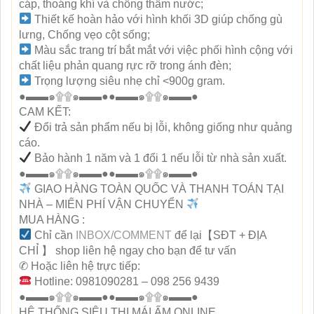
cáp, thoáng khí và chống thấm nước;
Thiết kế hoàn hảo với hình khối 3D giúp chống gù
lưng, Chống vẹo cột sống;
Màu sắc trang trí bắt mắt với việc phối hình cộng với
chất liệu phản quang rực rỡ trong ánh đèn;
Trọng lượng siêu nhẹ chỉ <900g gram.
●▬▬๑۩۩๑▬▬●●▬▬๑۩۩๑▬▬●
CAM KẾT:
Đổi trả sản phẩm nếu bị lỗi, không giống như quảng
cáo.
Bảo hành 1 năm và 1 đổi 1 nếu lỗi từ nhà sản xuất.
●▬▬๑۩۩๑▬▬●●▬▬๑۩۩๑▬▬●
GIAO HÀNG TOÀN QUỐC VÀ THANH TOÁN TẠI
NHÀ – MIẾN PHÍ VẬN CHUYỂN
MUA HÀNG :
Chỉ cần
INBOX/COMMENT
để lại【SĐT + ĐỊA
CHỈ 】 shop liên hệ ngay cho bạn để tư vấn
✆ Hoặc liên hệ trực tiếp:
Hotline: 0981090281 – 098 256 9439
●▬▬๑۩۩๑▬▬●●▬▬๑۩۩๑▬▬●
HỆ THỐNG SIÊU THỊ MÁI ẤM ONLINE