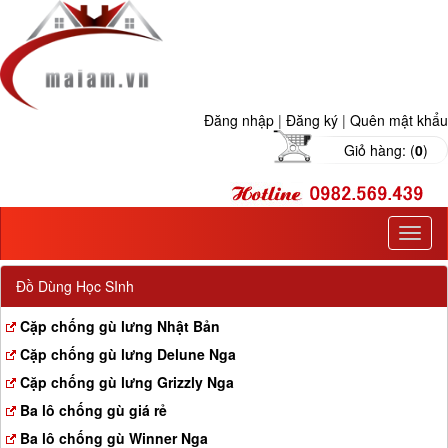
Đăng nhập
|
Đăng ký
|
Quên mật khẩu
Giỏ hàng: (
0
)
T
o
g
Đồ Dùng Học SInh
g
l
Cặp chống gù lưng Nhật Bản
e
Cặp chống gù lưng Delune Nga
n
a
Cặp chống gù lưng Grizzly Nga
v
Ba lô chống gù giá rẻ
i
g
Ba lô chống gù Winner Nga