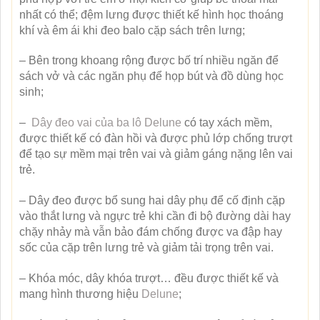
nhất có thể; đệm lưng được thiết kế hình học thoáng
khí và êm ái khi đeo balo cặp sách trên lưng;
– Bên trong khoang rộng được bố trí nhiều ngăn để
sách vở và các ngăn phụ để họp bút và đồ dùng học
sinh;
–
Dây đeo vai của ba lô
Delune
có tay xách mềm,
được thiết kế có đàn hồi và được phủ lớp chống trượt
để tạo sự mềm mại trên vai và giảm gáng nặng lên vai
trẻ.
– Dây đeo được bổ sung hai dây phụ để cố định cặp
vào thắt lưng và ngực trẻ khi cần đi bộ đường dài hay
chặy nhảy mà vẫn bảo đám chống được va đập hay
sốc của cặp trên lưng trẻ và giảm tải trọng trên vai.
– Khóa móc, dây khóa trượt… đều được thiết kế và
mang hình thương hiệu
Delune
;