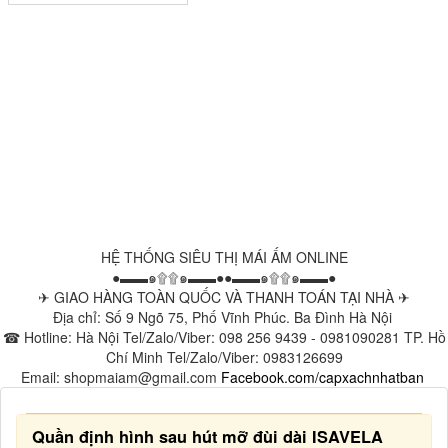
HỆ THỐNG SIÊU THỊ MÁI ẤM ONLINE
●▬▬๑۩۩๑▬▬●●▬▬๑۩۩๑▬▬●
✈ GIAO HÀNG TOÀN QUỐC VÀ THANH TOÁN TẠI NHÀ ✈
Địa chỉ: Số 9 Ngõ 75, Phố Vĩnh Phúc. Ba Đình Hà Nội
☎ Hotline: Hà Nội Tel/Zalo/Viber: 098 256 9439 - 0981090281 TP. Hồ
Chí Minh Tel/Zalo/Viber: 0983126699
Email: shopmaiam@gmail.com
Facebook.com/capxachnhatban
Quần định hình sau hút mỡ đùi dài ISAVELA