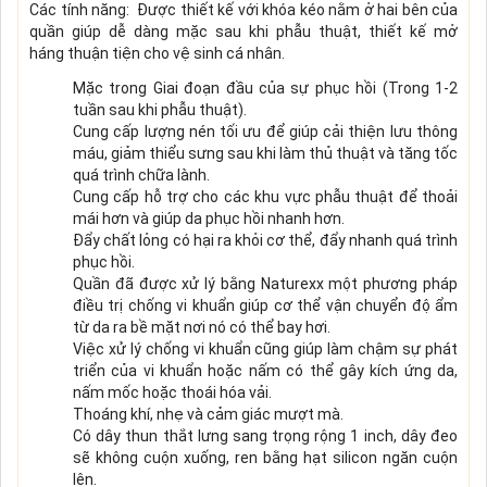
Các tính năng:
Được thiết kế với khóa kéo nằm ở hai bên của
quần giúp dễ dàng mặc sau khi phẫu thuật, thiết kế mở
háng thuận tiện cho vệ sinh cá nhân.
Mặc trong Giai đoạn đầu của sự phục hồi (Trong 1-2
tuần sau khi phẫu thuật).
Cung cấp lượng nén tối ưu để giúp cải thiện lưu thông
máu, giảm thiểu sưng sau khi làm thủ thuật và tăng tốc
quá trình chữa lành.
Cung cấp hỗ trợ cho các khu vực phẫu thuật để thoải
mái hơn và giúp da phục hồi nhanh hơn.
Đẩy chất lỏng có hại ra khỏi cơ thể, đẩy nhanh quá trình
phục hồi.
Quần đã được xử lý bằng Naturexx một phương pháp
điều trị chống vi khuẩn giúp cơ thể vận chuyển độ ẩm
từ da ra bề mặt nơi nó có thể bay hơi.
Việc xử lý chống vi khuẩn cũng giúp làm chậm sự phát
triển của vi khuẩn hoặc nấm có thể gây kích ứng da,
nấm mốc hoặc thoái hóa vải.
Thoáng khí, nhẹ và cảm giác mượt mà.
Có dây thun thắt lưng sang trọng rộng 1 inch, dây đeo
sẽ không cuộn xuống, ren bằng hạt silicon ngăn cuộn
lên.