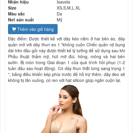
Nhãn hiệu
Isavela
Size
XS,S,M,L,XL
Màu sắc
Da
Nơi sản xuất
Mỹ
Thêm vào giỏ hàng
Đặc điểm: Được thiết kế với dây kéo nằm ở hai bên áo, đáy
quần mở với dây thun eo 1 "không cuộn Chiếc quần nịt bụng
dài trên đầu gối này được thiết kế lý tưởng để sử dụng sau khi
Phẫu thuật thẩm mỹ, hút mỡ đùi, hông, mông và hai bên
sườn. Bị mòn trong Giai đoạn 1 của quá trình hồi phục (1-2
tuần đầu sau hoạt động). Có dây thun thắt lưng sang trọng 1
", bảng điều khiển kép phía trước để hỗ trợ thêm, dây đeo sẽ
không bị lăn xuống, có ren với hạt silicon giúp ngăn cuộn lại.