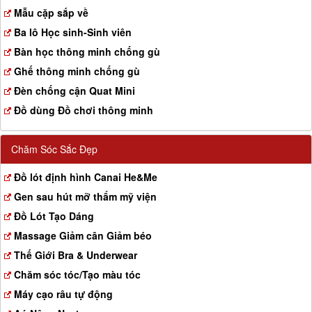
a
Mẫu cặp sắp về
t
Ba lô Học sinh-Sinh viên
i
o
Bàn học thông minh chống gù
n
Ghế thông minh chống gù
Đèn chống cận Quat Mini
Đồ dùng Đồ chơi thông minh
Chăm Sóc Sắc Đẹp
Đồ lót định hình Canai He&Me
Gen sau hút mỡ thẩm mỹ viện
Đồ Lót Tạo Dáng
Massage Giảm cân Giảm béo
Thế Giới Bra & Underwear
Chăm sóc tóc/Tạo màu tóc
Máy cạo râu tự động