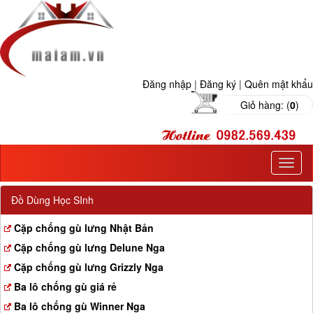
Đăng nhập
|
Đăng ký
|
Quên mật khẩu
Giỏ hàng: (
0
)
T
o
g
Đồ Dùng Học SInh
g
l
Cặp chống gù lưng Nhật Bản
e
Cặp chống gù lưng Delune Nga
n
a
Cặp chống gù lưng Grizzly Nga
v
Ba lô chống gù giá rẻ
i
g
Ba lô chống gù Winner Nga