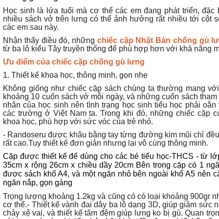
Học sinh là lứa tuổi mà cơ thể các em đang phát triển, đặc
nhiều sách vở trên lưng có thể ảnh hưởng rất nhiều tới cột
các em sau này.
Nhận thấy điều đó, những
chiếc cặp Nhật Bản chống gù l
từ ba lô kiểu Tây truyền thống để phù hợp hơn với khả năng 
Ưu điểm của chiếc cặp chống gù lưng
1. Thiết kế khoa học, thông minh, gọn nhẹ
Không giống như chiếc cặp sách chúng ta thường mang với 
khoảng 10 cuốn sách vở mỗi ngày, và những cuốn sách tham k
nhân của học sinh nên tình trạng học sinh tiểu học phải oằn 
các trường ở Việt Nam ta. Trong khi đó, những chiếc cặp củ
khoa học, phù hợp với sức vóc của trẻ nhỏ.
- Randoseru được khâu bằng tay từng đường kim mũi chỉ đều r
rất cao.Tuy thiết kế đơn giản nhưng lại vô cùng thông minh.
Cặp được thiết kế để dùng cho các bé tiểu học-THCS - từ lớp
35cm x rộng 26cm x chiều dầy 20cm Bên trong cặp có 1 ngăn
được sách khổ A4, và một ngăn nhỏ bên ngoài khổ A5 nên cặ
ngăn nắp, gọn gàng
Trọng lượng khoảng 1.2kg và cũng có có loại khoảng 900gr n
cơ thể.- Thiết kế vành đai dây ba lô dạng 3D, giúp giảm sức nặ
chảy xệ vai, và thiết kế tấm đệm giúp lưng ko bị gù.
Quan trọn