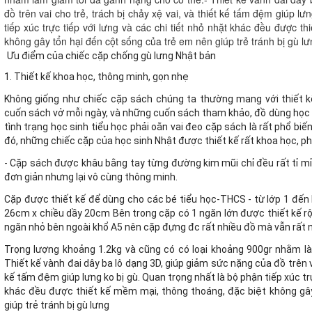
đồ trên vai cho trẻ, trách bị chảy xệ vai, và thiết kế tấm đệm giúp l
tiếp xúc trực tiếp với lưng và các chi tiết nhỏ nhặt khác đều được t
không gây tổn hại đến cột sống của trẻ em nên giúp trẻ tránh bị gù 
Ưu điểm của chiếc cặp chống gù lưng Nhật bản
1. Thiết kế khoa học, thông minh, gọn nhẹ
Không giống như chiếc cặp sách chúng ta thường mang với thiết k
cuốn sách vở mỗi ngày, và những cuốn sách tham khảo, đồ dùng học 
tình trạng học sinh tiểu học phải oằn vai đeo cặp sách là rất phổ biế
đó, những chiếc cặp của học sinh Nhật được thiết kế rất khoa học, ph
- Cặp sách được khâu bằng tay từng đường kim mũi chỉ đều rất tỉ mỉ 
đơn giản nhưng lại vô cùng thông minh.
Cặp được thiết kế để dùng cho các bé tiểu học-THCS - từ lớp 1 đến l
26cm x chiều dầy 20cm Bên trong cặp có 1 ngăn lớn được thiết kế r
ngăn nhỏ bên ngoài khổ A5 nên cặp đựng đc rất nhiều đồ mà vẫn rất 
Trọng lượng khoảng 1.2kg và cũng có có loại khoảng 900gr nhằm l
Thiết kế vành đai dây ba lô dạng 3D, giúp giảm sức nặng của đồ trên vai
kế tấm đệm giúp lưng ko bị gù. Quan trọng nhất là bộ phận tiếp xúc trự
khác đều được thiết kế mềm mại, thông thoáng, đặc biệt không gâ
giúp trẻ tránh bị gù lưng