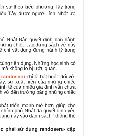
uân sự theo kiểu phương Tây trong
 kiểu Tây được người lính Nhật ưa
phủ Nhật Bản quyết định ban hành
 Những chiếc cặp đựng sách vở này
ể chỉ vật dụng đựng hành lý trong
 cùng tiện dụng. Những học sinh có
mà không lo bị ướt, quăn.
 randoseru
chỉ là bắt buộc đối với
ày, sự xuất hiện của những chiếc
kinh tế của nhiều gia đình vẫn chưa
ch vở đến trường bằng những chiếc
 phát triển mạnh mẽ hơn giúp cho
, chính phủ Nhật đã quyết định yêu
 dụng này vào danh sách “không thể
ọc phải sử dụng randoseru- cặp