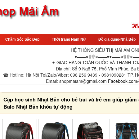
Chăm Sóc Sắc Đẹp
Thời trang Nam Nữ
Đồ gia dụng-Nhà Bếp
HỆ THỐNG SIÊU THỊ MÁI ẤM ON
●▬▬๑۩۩๑▬▬●●▬▬๑۩۩๑▬
✈ GIAO HÀNG TOÀN QUỐC VÀ THANH TOÁ
Địa chỉ: Số 9 Ngõ 75, Phố Vĩnh Phúc. Ba
☎ Hotline: Hà Nội Tel/Zalo/Viber: 098 256 9439 - 0981090281 TP. H
Email: shopmaiam@gmail.com
Facebook.com/
Cặp học sinh Nhật Bản cho bé trai và trẻ em giúp giảm
Balo Nhật Bản khóa tự động