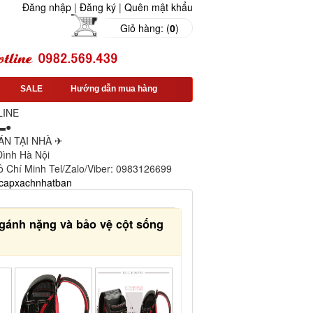
Đăng nhập
|
Đăng ký
|
Quên mật khẩu
Giỏ hàng: (
0
)
SALE
Hướng dẫn mua hàng
LINE
▬●
N TẠI NHÀ ✈
 Đình Hà Nội
ồ Chí Minh Tel/Zalo/Viber: 0983126699
capxachnhatban
 gánh nặng và bảo vệ cột sống