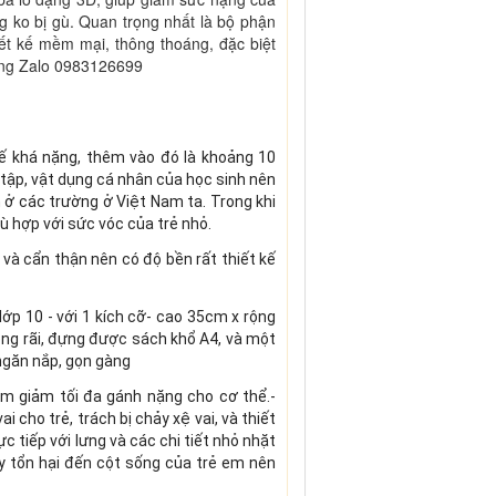
ưng ko bị gù. Quan trọng nhất là bộ phận
hiết kế mềm mại, thông thoáng, đặc biệt
lưng Zalo 0983126699
ế khá nặng, thêm vào đó là khoảng 10
tập, vật dụng cá nhân của học sinh nên
n ở các trường ở Việt Nam ta. Trong khi
ù hợp với sức vóc của trẻ nhỏ.
và cẩn thận nên có độ bền rất thiết kế
ớp 10 - với 1 kích cỡ- cao 35cm x rộng
ộng rãi, đựng được sách khổ A4, và một
ngăn nắp, gọn gàng
àm giảm tối đa gánh nặng cho cơ thể.-
 cho trẻ, trách bị chảy xệ vai, và thiết
c tiếp với lưng và các chi tiết nhỏ nhặt
y tổn hại đến cột sống của trẻ em nên