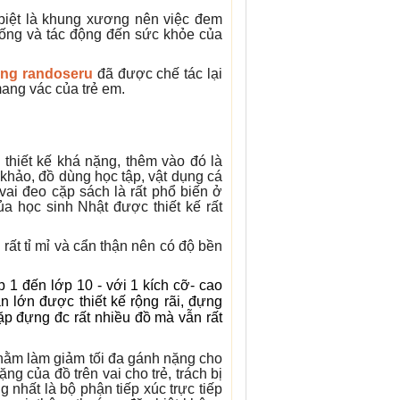
 biệt là khung xương nên việc đem
 sống và tác động đến sức khỏe của
ưng randoseru
đã được chế tác lại
mang vác của trẻ em.
thiết kế khá nặng, thêm vào đó là
hảo, đồ dùng học tập, vật dụng cá
vai đeo cặp sách là rất phổ biến ở
a học sinh Nhật được thiết kế rất
ất tỉ mỉ và cẩn thận nên có độ bền
 1 đến lớp 10 - với 1 kích cỡ- cao
 lớn được thiết kế rộng rãi, đựng
p đựng đc rất nhiều đồ mà vẫn rất
hằm làm giảm tối đa gánh nặng cho
ng của đồ trên vai cho trẻ, trách bị
g nhất là bộ phận tiếp xúc trực tiếp