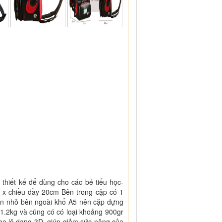
ết kế để dùng cho các bé tiểu học-
m x chiều dầy 20cm Bên trong cặp có 1
găn nhỏ bên ngoài khổ A5 nên cặp đựng
1.2kg và cũng có có loại khoảng 900gr
 ba lô dạng 3D, giúp giảm sức nặng của