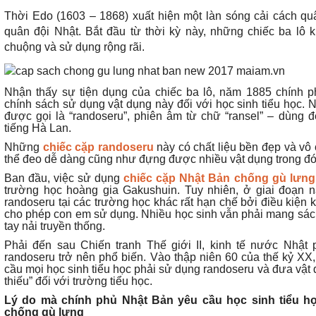
Thời Edo (1603 – 1868) xuất hiện một làn sóng cải cách q
quân đội Nhật. Bắt đầu từ thời kỳ này, những chiếc ba lô
chuộng và sử dụng rộng rãi.
Nhận thấy sự tiện dụng của chiếc ba lô, năm 1885 chính 
chính sách sử dụng vật dụng này đối với học sinh tiểu học.
được gọi là “randoseru”, phiên âm từ chữ “ransel” – dùng đ
tiếng Hà Lan.
Những
chiếc cặp randoseru
này có chất liệu bền đẹp và vô
thể đeo dễ dàng cũng như đựng được nhiều vật dụng trong đó 
Ban đầu, việc sử dụng
chiếc cặp Nhật Bản chống gù lưng
trường học hoàng gia Gakushuin. Tuy nhiên, ở giai đoạn n
randoseru tại các trường học khác rất hạn chế bởi điều kiện 
cho phép con em sử dụng. Nhiều học sinh vẫn phải mang sá
tay nải truyền thống.
Phải đến sau Chiến tranh Thế giới II, kinh tế nước Nhật
randoseru trở nên phổ biến. Vào thập niên 60 của thế kỷ XX
cầu mọi học sinh tiểu học phải sử dụng randoseru và đưa vật
thiếu” đối với trường tiểu học.
Lý do mà chính phủ Nhật Bản yêu cầu học sinh tiểu h
chống gù lưng