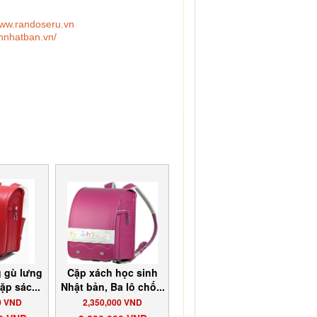
ww.randoseru.vn
chnhatban.vn/
g gù lưng
Cặp xách học sinh
ặp sác...
Nhật bản, Ba lô chố...
0 VND
2,350,000 VND