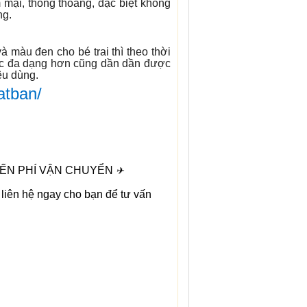
 mại, thông thoáng, đặc biệt không
ng.
 màu đen cho bé trai thì theo thời
sắc đa dạng hơn cũng dần dần được
êu dùng.
atban/
IẾN PHÍ VẬN CHUYỂN
✈
li
ê
n h
ệ
ngay cho b
ạ
n
để
t
ư
v
ấ
n