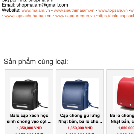
Email: shopmaiam@gmail.com
Website:
-
-
-
www.maiam.vn
www.sieuthimaiam.vn
www.topsale.vn
w
-
-
-
www.capsachnhatban.vn
www.capdoremon.vn
https://balo.capsa
Sản phẩm cùng loại:
Balo,cặp xách học
Cặp chống gù lưng
Ba lô chốn
sinh chống vẹo cột ...
Nhật bản, ba lô chố...
Nhật bản, c
1,350,000 VND
1,350,000 VND
1,650,00