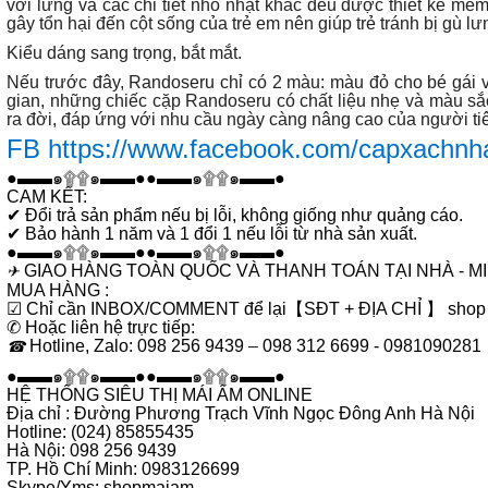
với lưng và các chi tiết nhỏ nhặt khác đều được thiết kế mềm
gây tổn hại đến cột sống của trẻ em nên giúp trẻ tránh bị gù lư
Kiểu dáng sang trọng, bắt mắt.
Nếu trước đây, Randoseru chỉ có 2 màu: màu đỏ cho bé gái và
gian, những chiếc cặp Randoseru có chất liệu nhẹ và màu 
ra đời, đáp ứng với nhu cầu ngày càng nâng cao của người ti
FB https://www.facebook.com/capxachnh
●▬▬
๑
۩۩
๑
▬▬●●▬▬
๑
۩۩
๑
▬▬●
CAM KẾT:
✔
Đổi trả sản phẩm nếu bị lỗi, không giống như quảng cáo.
✔
Bảo hành 1 năm và 1 đổi 1 nếu lỗi từ nhà sản xuất.
●▬▬
๑
۩۩
๑
▬▬●●▬▬
๑
۩۩
๑
▬▬●
GIAO HÀNG TOÀN QUỐC VÀ THANH TOÁN TẠI NHÀ - M
✈
MUA HÀNG :
☑
Chỉ cần INBOX/COMMENT để lại
【
S
Đ
T +
ĐỊ
A CH
Ỉ
】
shop 
✆
Ho
ặ
c li
ê
n h
ệ
tr
ự
c ti
ế
p:
Hotline, Zalo: 098 256 9439
–
098 312 6699 - 0981090281
☎
●▬▬
๑
۩۩
๑
▬▬●●▬▬
๑
۩۩
๑
▬▬●
HỆ THỐNG SIÊU THỊ MÁI ẤM ONLINE
Địa chỉ : Đường Phương Trạch Vĩnh Ngọc Đông Anh Hà Nội
Hotline: (024) 85855435
Hà Nội: 098 256 9439
TP. Hồ Chí Minh: 0983126699
Skype/Yms: shopmaiam