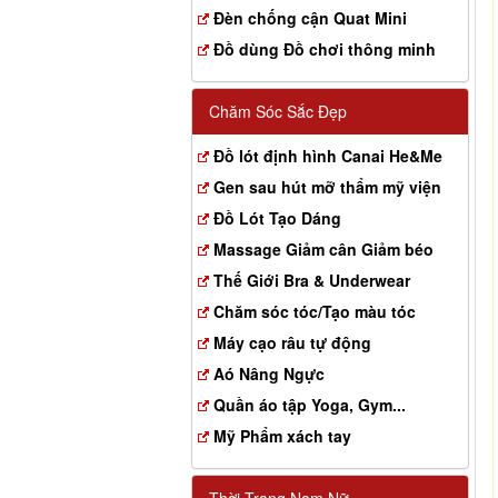
Đèn chống cận Quat Mini
Đồ dùng Đồ chơi thông minh
Chăm Sóc Sắc Đẹp
Đồ lót định hình Canai He&Me
Gen sau hút mỡ thẩm mỹ viện
Đồ Lót Tạo Dáng
Massage Giảm cân Giảm béo
Thế Giới Bra & Underwear
Chăm sóc tóc/Tạo màu tóc
Máy cạo râu tự động
Aó Nâng Ngực
Quần áo tập Yoga, Gym...
Mỹ Phẩm xách tay