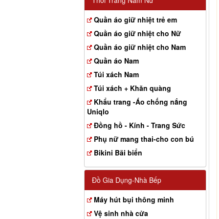
Thời Trang Nam Nữ
Quần áo giữ nhiệt trẻ em
Quần áo giữ nhiệt cho Nữ
Quần áo giữ nhiệt cho Nam
Quần áo Nam
Túi xách Nam
Túi xách + Khăn quàng
Khẩu trang -Áo chống nắng
Uniqlo
Đồng hồ - Kính - Trang Sức
Phụ nữ mang thai-cho con bú
Bikini Bãi biển
Đồ Gia Dụng-Nhà Bếp
Máy hút bụi thông minh
Vệ sinh nhà cửa