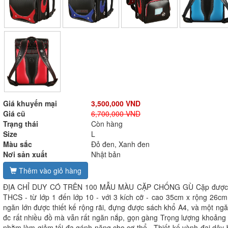
Giá khuyến mại
3,500,000 VND
Giá cũ
6,700,000 VND
Trạng thái
Còn hàng
Size
L
Màu sắc
Đỏ đen, Xanh đen
Nơi sản xuất
Nhật bản
Thêm vào giỏ hàng
ĐỊA CHỈ DUY CÓ TRÊN 100 MẪU MÀU CẶP CHỐNG GÙ Cặp được thi
THCS - từ lớp 1 đến lớp 10 - với 3 kích cỡ - cao 35cm x rộng 26c
ngăn lớn được thiết kế rộng rãi, đựng được sách khổ A4, và một n
đc rất nhiều đồ mà vẫn rất ngăn nắp, gọn gàng Trọng lượng khoảng 
nhằm làm giảm tối đa gánh nặng cho cơ thể.- Thiết kế vành đai dây