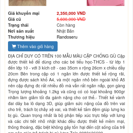
Giá khuyến mại
2,350,000 VND
Giá cũ
5,600,000 VND
Trạng thái
Còn hàng
Nơi sản xuất
Nhật Bản
Thương hiệu
Randoseru
Thêm vào giỏ hàng
ĐỊA CHỈ DUY CÓ TRÊN 100 MẪU MÀU CẶP CHỐNG GÙ Cặp
được thiết kế để dùng cho các bé tiểu học-THCS - từ lớp 1
đến lớp 10 - với 3 kích cỡ - cao 35cm x rộng 26cm x chiều dầy
20cm Bên trong cặp có 1 ngăn lớn được thiết kế rộng rãi,
đựng được sách khổ A4, và một ngăn nhỏ bên ngoài khổ A5
nên cặp đựng đc rất nhiều đồ mà vẫn rất ngăn nắp, gọn gàng
Trọng lượng khoảng 1.2kg và cũng có có loại khoảng 900gr
nhằm làm giảm tối đa gánh nặng cho cơ thể.- Thiết kế vành
đai dây ba lô dạng 3D, giúp giảm sức nặng của đồ trên vai
cho trẻ, trách bị chảy xệ vai, và thiết kế tấm đệm giúp lưng ko
bị gù. Quan trọng nhất là bộ phận tiếp xúc trực tiếp với lưng
và các chi tiết nhỏ nhặt khác đều được thiết kế mềm mại,
thông thoáng, đặc biệt không gây tổn hại đến cột sống của trẻ
em nên giúp trẻ tránh bị gù lưng Zalo 0983126699