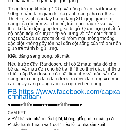
đồ mà vẫn rất ngăn nắp, gọn gàng
Trọng lượng khoảng 1.2kg và cũng có có loại khoảng
900gr nhằm làm giảm tối đa gánh nặng cho cơ thể.-
Thiết kế vành đai dây ba lô dạng 3D, giúp giảm sức
nặng của đồ trên vai cho trẻ, trách bị chảy xệ vai, và
thiết kế tấm đệm giúp lưng ko bị gù.
Quan trọng nhất là
bộ phận tiếp xúc trực tiếp với lưng và các chi tiết nhỏ
nhặt khác đều được thiết kế mềm mại, thông thoáng,
đặc biệt không gây tổn hại đến cột sống của trẻ em nên
giúp trẻ tránh bị gù lưng.
Kiểu dáng sang trọng, bắt mắt.
Nếu trước đây, Randoseru chỉ có 2 màu: màu đỏ cho
bé gái và màu đen cho bé trai thì theo thời gian, những
chiếc cặp Randoseru có chất liệu nhẹ và màu sắc đa
dạng hơn cũng dần dần được ra đời, đáp ứng với nhu
cầu ngày càng nâng cao của người tiêu dùng.
FB https://www.facebook.com/capxa
chnhatban/
●▬▬
๑
۩۩
๑
▬▬●●▬▬
๑
۩۩
๑
▬▬●
CAM KẾT:
✔
Đổi trả sản phẩm nếu bị lỗi, không giống như quảng cáo.
✔
Bảo hành 1 năm và 1 đổi 1 nếu lỗi từ nhà sản xuất.
●▬▬
๑
۩۩
๑
▬▬●●▬▬
๑
۩۩
๑
▬▬●