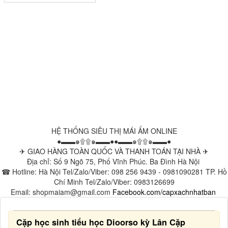
HỆ THỐNG SIÊU THỊ MÁI ẤM ONLINE
●▬▬๑۩۩๑▬▬●●▬▬๑۩۩๑▬▬●
✈ GIAO HÀNG TOÀN QUỐC VÀ THANH TOÁN TẠI NHÀ ✈
Địa chỉ: Số 9 Ngõ 75, Phố Vĩnh Phúc. Ba Đình Hà Nội
☎ Hotline: Hà Nội Tel/Zalo/Viber: 098 256 9439 - 0981090281 TP. Hồ
Chí Minh Tel/Zalo/Viber: 0983126699
Email: shopmaiam@gmail.com
Facebook.com/capxachnhatban
Cặp học sinh tiểu học Dioorso kỳ Lân Cặp