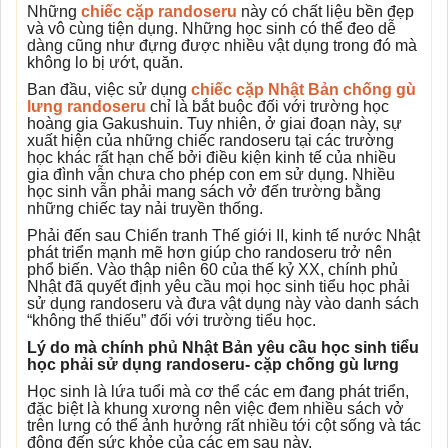
Những
chiếc cặp randoseru
này có chất liệu bền đẹp
và vô cùng tiện dụng. Những học sinh có thể đeo dễ
dàng cũng như đựng được nhiều vật dụng trong đó mà
không lo bị ướt, quăn.
Ban đầu, việc sử dụng
chiếc cặp Nhật Bản chống gù
lưng randoseru
chỉ là bắt buộc đối với trường học
hoàng gia Gakushuin. Tuy nhiên, ở giai đoạn này, sự
xuất hiện của những chiếc randoseru tại các trường
học khác rất hạn chế bởi điều kiện kinh tế của nhiều
gia đình vẫn chưa cho phép con em sử dụng. Nhiều
học sinh vẫn phải mang sách vở đến trường bằng
những chiếc tay nải truyền thống.
Phải đến sau Chiến tranh Thế giới II, kinh tế nước Nhật
phát triển mạnh mẽ hơn giúp cho randoseru trở nên
phổ biến. Vào thập niên 60 của thế kỷ XX, chính phủ
Nhật đã quyết định yêu cầu mọi học sinh tiểu học phải
sử dụng randoseru và đưa vật dụng này vào danh sách
“không thể thiếu” đối với trường tiểu học.
Lý do mà chính phủ Nhật Bản yêu cầu học sinh tiểu
học phải sử dụng randoseru- cặp chống gù lưng
Học sinh là lứa tuổi mà cơ thể các em đang phát triển,
đặc biệt là khung xương nên việc đem nhiều sách vở
trên lưng có thể ảnh hưởng rất nhiều tới cột sống và tác
động đến sức khỏe của các em sau này.