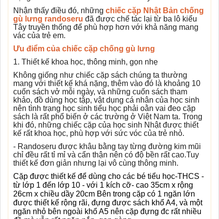
Nhận thấy điều đó, những
chiếc cặp Nhật Bản chống
gù lưng randoseru
đã được chế tác lại từ ba lô kiểu
Tây truyền thống để phù hợp hơn với khả năng mang
vác của trẻ em.
Ưu điểm của chiếc cặp chống gù lưng
1. Thiết kế khoa học, thông minh, gọn nhẹ
Không giống như chiếc cặp sách chúng ta thường
mang với thiết kế khá nặng, thêm vào đó là khoảng 10
cuốn sách vở mỗi ngày, và những cuốn sách tham
khảo, đồ dùng học tập, vật dụng cá nhân của học sinh
nên tình trạng học sinh tiểu học phải oằn vai đeo cặp
sách là rất phổ biến ở các trường ở Việt Nam ta. Trong
khi đó, những chiếc cặp của học sinh Nhật được thiết
kế rất khoa học, phù hợp với sức vóc của trẻ nhỏ.
- Randoseru được khâu bằng tay từng đường kim mũi
chỉ đều rất tỉ mỉ và cẩn thận nên có độ bền rất cao.Tuy
thiết kế đơn giản nhưng lại vô cùng thông minh.
Cặp được thiết kế để dùng cho các bé tiểu học-THCS -
từ lớp 1 đến lớp 10 - với 1 kích cỡ- cao 35cm x rộng
26cm x chiều dầy 20cm Bên trong cặp có 1 ngăn lớn
được thiết kế rộng rãi, đựng được sách khổ A4, và một
ngăn nhỏ bên ngoài khổ A5 nên cặp đựng đc rất nhiều