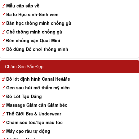
a
Mẫu cặp sắp về
t
Ba lô Học sinh-Sinh viên
i
o
Bàn học thông minh chống gù
n
Ghế thông minh chống gù
Đèn chống cận Quat Mini
Đồ dùng Đồ chơi thông minh
Chăm Sóc Sắc Đẹp
Đồ lót định hình Canai He&Me
Gen sau hút mỡ thẩm mỹ viện
Đồ Lót Tạo Dáng
Massage Giảm cân Giảm béo
Thế Giới Bra & Underwear
Chăm sóc tóc/Tạo màu tóc
Máy cạo râu tự động