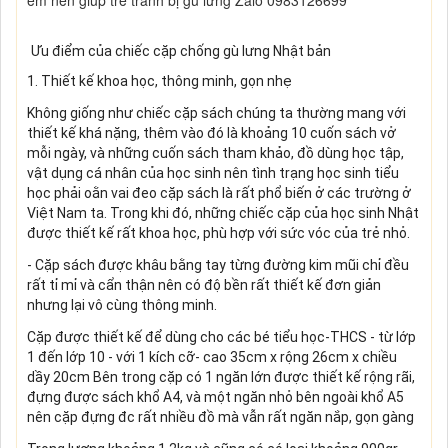
Ưu điểm của chiếc cặp chống gù lưng Nhật bản
1. Thiết kế khoa học, thông minh, gọn nhẹ
Không giống như chiếc cặp sách chúng ta thường mang với
thiết kế khá nặng, thêm vào đó là khoảng 10 cuốn sách vở
mỗi ngày, và những cuốn sách tham khảo, đồ dùng học tập,
vật dụng cá nhân của học sinh nên tình trạng học sinh tiểu
học phải oằn vai đeo cặp sách là rất phổ biến ở các trường ở
Việt Nam ta. Trong khi đó, những chiếc cặp của học sinh Nhật
được thiết kế rất khoa học, phù hợp với sức vóc của trẻ nhỏ.
- Cặp sách được khâu bằng tay từng đường kim mũi chỉ đều
rất tỉ mỉ và cẩn thận nên có độ bền rất thiết kế đơn giản
nhưng lại vô cùng thông minh.
Cặp được thiết kế để dùng cho các bé tiểu học-THCS - từ lớp
1 đến lớp 10 - với 1 kích cỡ- cao 35cm x rộng 26cm x chiều
dầy 20cm Bên trong cặp có 1 ngăn lớn được thiết kế rộng rãi,
đựng được sách khổ A4, và một ngăn nhỏ bên ngoài khổ A5
nên cặp đựng đc rất nhiều đồ mà vẫn rất ngăn nắp, gọn gàng