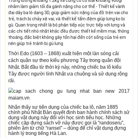
Trọng lượng khoảng 1.2kg và cũng có có loại khoảng 900gr
nhằm làm giảm tối đa gánh nặng cho cơ thể.- Thiết kế vành
đai dây ba lô dạng 3D, giúp giảm sức nặng của đồ trên vai cho
trẻ, trách bị chảy xệ vai, và thiết kế tấm đệm giúp lưng ko bị
gù. Quan trọng nhất là bộ phận tiếp xúc trực tiếp với lưng và
các chi tiết nhỏ nhặt khác đều được thiết kế mềm mại, thông
thoáng, đặc biệt không gây tổn hại đến cột sống của trẻ em
nên giúp trẻ tránh bị gù lưng
Thời Edo (1603 – 1868) xuất hiện một làn sóng cải
cách quân sự theo kiểu phương Tây trong quân đội
Nhật. Bắt đầu từ thời kỳ này, những chiếc ba lô kiểu
Tây được người lính Nhật ưa chuộng và sử dụng rộng
rãi.
Nhận thấy sự tiện dụng của chiếc ba lô, năm 1885
chính phủ Nhật Bản quyết định ban hành chính sách sử
dụng vật dụng này đối với học sinh tiểu học. Những
chiếc cặp đựng sách vở này được gọi là “randoseru”,
phiên âm từ chữ “ransel” – dùng để chỉ vật dụng đựng
hành lý trong tiếng Hà Lan.