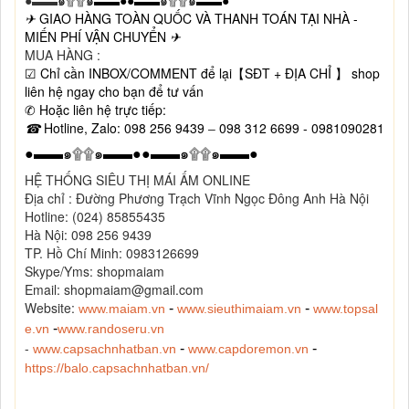
✈
GIAO HÀNG TOÀN QUỐC VÀ THANH TOÁN TẠI NHÀ -
MIẾN PHÍ VẬN CHUYỂN
✈
MUA HÀNG :
☑
Chỉ cần INBOX/COMMENT để lại
【
S
Đ
T +
ĐỊ
A CH
Ỉ
】
shop
li
ê
n h
ệ
ngay cho b
ạ
n
để
t
ư
v
ấ
n
✆
Ho
ặ
c li
ê
n h
ệ
tr
ự
c ti
ế
p:
☎
Hotline, Zalo: 098 256 9439
–
098 312 6699 - 0981090281
●▬▬
๑
۩۩
๑
▬▬●●▬▬
๑
۩۩
๑
▬▬●
HỆ THỐNG SIÊU THỊ MÁI ẤM ONLINE
Địa chỉ : Đường Phương Trạch Vĩnh Ngọc Đông Anh Hà Nội
Hotline: (024) 85855435
Hà Nội: 098 256 9439
TP. Hồ Chí Minh: 0983126699
Skype/Yms: shopmaiam
Email: shopmaiam@gmail.com
Website:
-
-
www.maiam.vn
www.sieuthimaiam.vn
www.topsal
-
e.vn
www.randoseru.vn
-
-
-
www.capsachnhatban.vn
www.capdoremon.vn
https://balo.capsachnhatban.vn/