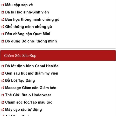
a
Mẫu cặp sắp về
t
Ba lô Học sinh-Sinh viên
i
o
Bàn học thông minh chống gù
n
Ghế thông minh chống gù
Đèn chống cận Quat Mini
Đồ dùng Đồ chơi thông minh
Chăm Sóc Sắc Đẹp
Đồ lót định hình Canai He&Me
Gen sau hút mỡ thẩm mỹ viện
Đồ Lót Tạo Dáng
Massage Giảm cân Giảm béo
Thế Giới Bra & Underwear
Chăm sóc tóc/Tạo màu tóc
Máy cạo râu tự động