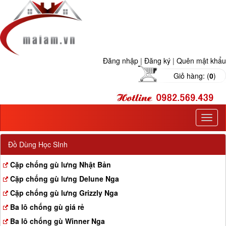
Đăng nhập
|
Đăng ký
|
Quên mật khẩu
Giỏ hàng: (
0
)
T
o
g
Đồ Dùng Học SInh
g
l
Cặp chống gù lưng Nhật Bản
e
Cặp chống gù lưng Delune Nga
n
a
Cặp chống gù lưng Grizzly Nga
v
Ba lô chống gù giá rẻ
i
g
Ba lô chống gù Winner Nga