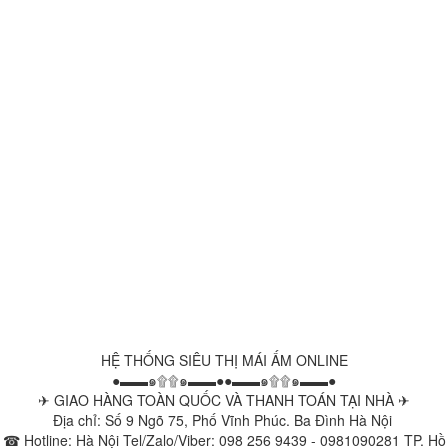
HỆ THỐNG SIÊU THỊ MÁI ẤM ONLINE
●▬▬๑۩۩๑▬▬●●▬▬๑۩۩๑▬▬●
✈ GIAO HÀNG TOÀN QUỐC VÀ THANH TOÁN TẠI NHÀ ✈
Địa chỉ: Số 9 Ngõ 75, Phố Vĩnh Phúc. Ba Đình Hà Nội
☎ Hotline: Hà Nội Tel/Zalo/Viber: 098 256 9439 - 0981090281 TP. Hồ