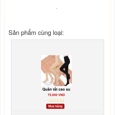
gi
ữ
nhi
ệ
t
HEAT TECH,
Áo gi
ữ
nhi
ệ
t
HEAT TECH,
Áo giữ
nhiệt
HEAT TECH
hiệu Uniqlo
,
Sản phẩm cùng loại:
Quần tất cao su
75,000 VND
Mua hàng