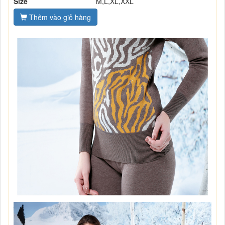
Size
M,L,XL,XXL
Thêm vào giỏ hàng