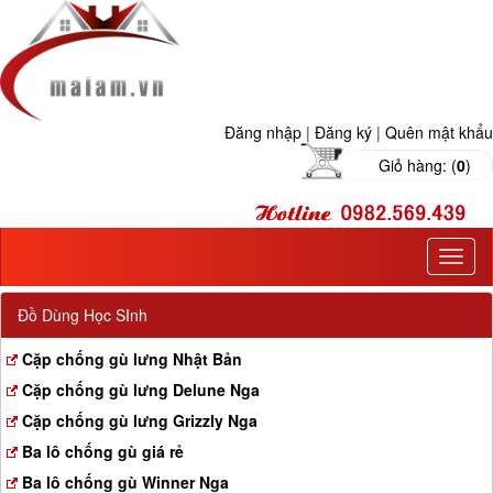
Đăng nhập
|
Đăng ký
|
Quên mật khẩu
Giỏ hàng: (
0
)
T
o
g
Đồ Dùng Học SInh
g
l
Cặp chống gù lưng Nhật Bản
e
Cặp chống gù lưng Delune Nga
n
a
Cặp chống gù lưng Grizzly Nga
v
Ba lô chống gù giá rẻ
i
g
Ba lô chống gù Winner Nga