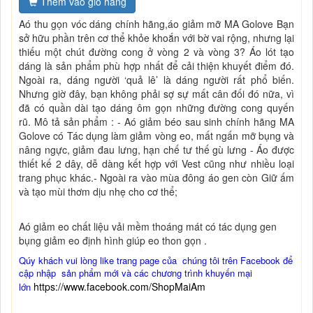
Thêm vào giỏ hàng
Aó thu gọn vóc dáng chính hãng,áo giảm mỡ MA Golove Bạn
sở hữu phần trên cơ thể khỏe khoắn với bờ vai rộng, nhưng lại
thiếu một chút đường cong ở vòng 2 và vòng 3? Áo lót tạo
dáng là sản phẩm phù hợp nhất để cải thiện khuyết điểm đó.
Ngoài ra, dáng người ‘quả lê’ là dáng người rất phổ biến.
Nhưng giờ đây, bạn không phải sợ sự mất cân đối đó nữa, vì
đã có quần dài tạo dáng ôm gọn những đường cong quyến
rũ. Mô tả sản phẩm : - Aó giảm béo sau sinh chính hãng MA
Golove có Tác dụng làm giảm vòng eo, mất ngấn mỡ bụng và
nâng ngực, giảm đau lưng, hạn chế tư thế gù lưng - Áo được
thiết kế 2 dây, dễ dàng kết hợp với Vest cũng như nhiều loại
trang phục khác.- Ngoài ra vào mùa đông áo gen còn Giữ ấm
và tạo mùi thơm dịu nhẹ cho cơ thể;
Aó giảm eo chất liệu vải mềm thoáng mát có tác dụng gen
bụng giảm eo định hình giúp eo thon gọn .
Qúy khách vui lòng like trang page của chúng tôi trên Facebook để
cập nhập sản phẩm mới và các chương trình khuyến mại
https://www.facebook.com/ShopMaiAm
lớn