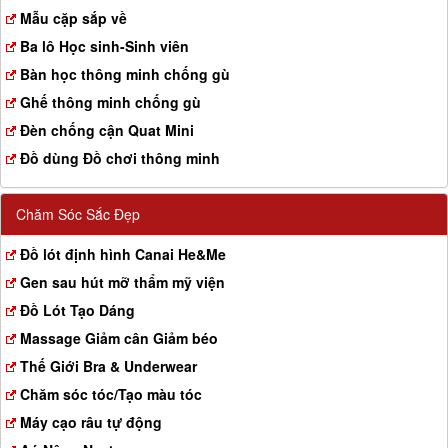
a
Mẫu cặp sắp về
t
Ba lô Học sinh-Sinh viên
i
o
Bàn học thông minh chống gù
n
Ghế thông minh chống gù
Đèn chống cận Quat Mini
Đồ dùng Đồ chơi thông minh
Chăm Sóc Sắc Đẹp
Đồ lót định hình Canai He&Me
Gen sau hút mỡ thẩm mỹ viện
Đồ Lót Tạo Dáng
Massage Giảm cân Giảm béo
Thế Giới Bra & Underwear
Chăm sóc tóc/Tạo màu tóc
Máy cạo râu tự động