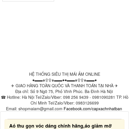
HỆ THỐNG SIÊU THỊ MÁI ẤM ONLINE
●▬▬๑۩۩๑▬▬●●▬▬๑۩۩๑▬▬●
✈ GIAO HÀNG TOÀN QUỐC VÀ THANH TOÁN TẠI NHÀ ✈
Địa chỉ: Số 9 Ngõ 75, Phố Vĩnh Phúc. Ba Đình Hà Nội
☎ Hotline: Hà Nội Tel/Zalo/Viber: 098 256 9439 - 0981090281 TP. Hồ
Chí Minh Tel/Zalo/Viber: 0983126699
Email: shopmaiam@gmail.com
Facebook.com/capxachnhatban
Aó thu gọn vóc dáng chính hãng,áo giảm mỡ