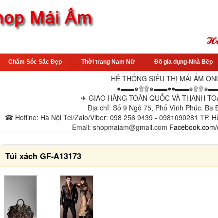
Chăm Sóc Sắc Đẹp
Thời trang Nam Nữ
Đồ gia dụng-Nhà Bếp
HỆ THỐNG SIÊU THỊ MÁI ẤM ON
●▬▬๑۩۩๑▬▬●●▬▬๑۩۩๑▬
✈ GIAO HÀNG TOÀN QUỐC VÀ THANH TOÁ
Địa chỉ: Số 9 Ngõ 75, Phố Vĩnh Phúc. Ba
☎ Hotline: Hà Nội Tel/Zalo/Viber: 098 256 9439 - 0981090281 TP. H
Email: shopmaiam@gmail.com
Facebook.com/
Túi xách GF-A13173