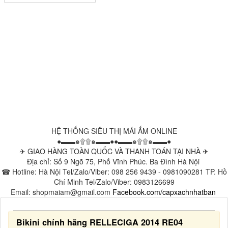
HỆ THỐNG SIÊU THỊ MÁI ẤM ONLINE
●▬▬๑۩۩๑▬▬●●▬▬๑۩۩๑▬▬●
✈ GIAO HÀNG TOÀN QUỐC VÀ THANH TOÁN TẠI NHÀ ✈
Địa chỉ: Số 9 Ngõ 75, Phố Vĩnh Phúc. Ba Đình Hà Nội
☎ Hotline: Hà Nội Tel/Zalo/Viber: 098 256 9439 - 0981090281 TP. Hồ
Chí Minh Tel/Zalo/Viber: 0983126699
Email: shopmaiam@gmail.com
Facebook.com/capxachnhatban
Bikini chính hãng RELLECIGA 2014 RE04