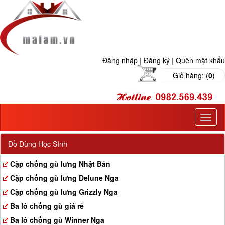
Đăng nhập
|
Đăng ký
|
Quên mật khẩu
Giỏ hàng: (
0
)
T
o
g
Đồ Dùng Học SInh
g
l
Cặp chống gù lưng Nhật Bản
e
Cặp chống gù lưng Delune Nga
n
a
Cặp chống gù lưng Grizzly Nga
v
Ba lô chống gù giá rẻ
i
g
Ba lô chống gù Winner Nga