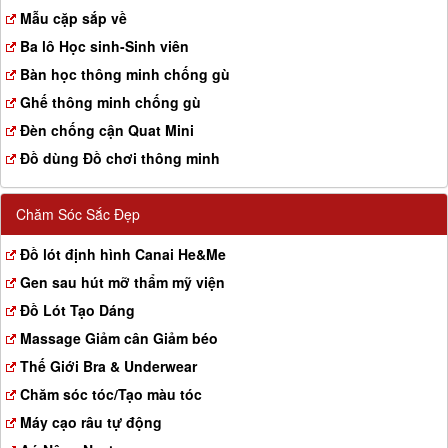
a
Mẫu cặp sắp về
t
Ba lô Học sinh-Sinh viên
i
o
Bàn học thông minh chống gù
n
Ghế thông minh chống gù
Đèn chống cận Quat Mini
Đồ dùng Đồ chơi thông minh
Chăm Sóc Sắc Đẹp
Đồ lót định hình Canai He&Me
Gen sau hút mỡ thẩm mỹ viện
Đồ Lót Tạo Dáng
Massage Giảm cân Giảm béo
Thế Giới Bra & Underwear
Chăm sóc tóc/Tạo màu tóc
Máy cạo râu tự động