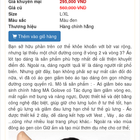
Giá khuyến mại
295,000 VND
Giá cũ
560,000 VND
Size
L/XL
Màu sắc
Màu đen
Thương hiệu
Hàng chính hẵng
Thêm vào giỏ hàng
Bạn sở hữu phần trên cơ thể khỏe khoắn với bờ vai rộng,
nhưng lại thiếu một chút đường cong ở vòng 2 và vòng 3? Áo
lót tạo dáng là sản phẩm phù hợp nhất để cải thiện khuyết
điểm đó. Ngoài ra, dáng người ‘quả lê’ là dáng người rất phổ
biến. Nhưng giờ đây, bạn không phải sợ sự mất cân đối đó
nữa, vì đã có áo gen giảm béo áo tạo dáng ôm gọn những
đường cong quyến rũ. Mô tả sản phẩm : - Aó giảm béo sau
sinh chính hãng MA Golove có Tác dụng làm giảm vòng eo,
mất ngấn mỡ bụng và nâng ngực, Được thiết kế và dệt bằng
công nghệ đặc biệt, giúp giữ cho lưng luôn ở tư thế tốt, hạn
chế gù lưng và giảm đau lưng hạn chế tư thế gù lưng - Áo
được thiết kế 2 dây, dễ dàng kết hợp với Vest , Váy , áo dài
...cũng như nhiều loại trang phục khác.- Ngoài ra vào mùa
đông áo gen còn Giữ ấm và tạo mùi thơm dịu nhẹ cho cơ thể;