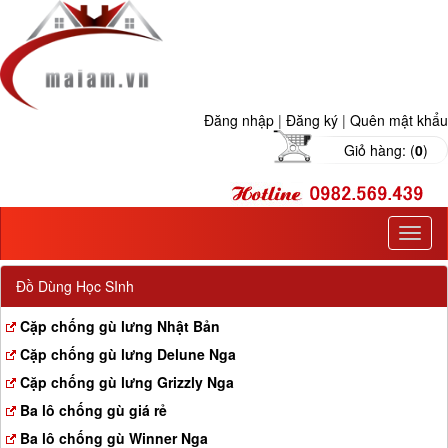
Đăng nhập
|
Đăng ký
|
Quên mật khẩu
Giỏ hàng: (
0
)
T
o
g
Đồ Dùng Học SInh
g
l
Cặp chống gù lưng Nhật Bản
e
Cặp chống gù lưng Delune Nga
n
a
Cặp chống gù lưng Grizzly Nga
v
Ba lô chống gù giá rẻ
i
g
Ba lô chống gù Winner Nga