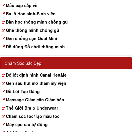
a
Mẫu cặp sắp về
t
Ba lô Học sinh-Sinh viên
i
o
Bàn học thông minh chống gù
n
Ghế thông minh chống gù
Đèn chống cận Quat Mini
Đồ dùng Đồ chơi thông minh
Chăm Sóc Sắc Đẹp
Đồ lót định hình Canai He&Me
Gen sau hút mỡ thẩm mỹ viện
Đồ Lót Tạo Dáng
Massage Giảm cân Giảm béo
Thế Giới Bra & Underwear
Chăm sóc tóc/Tạo màu tóc
Máy cạo râu tự động