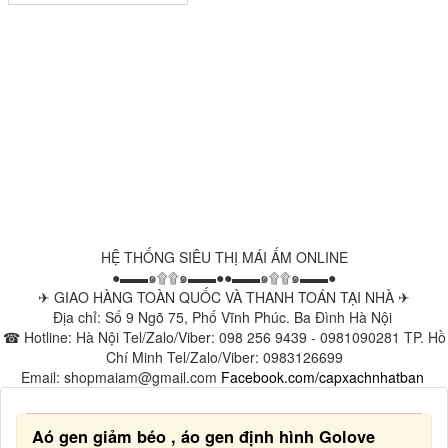
HỆ THỐNG SIÊU THỊ MÁI ẤM ONLINE
●▬▬๑۩۩๑▬▬●●▬▬๑۩۩๑▬▬●
✈ GIAO HÀNG TOÀN QUỐC VÀ THANH TOÁN TẠI NHÀ ✈
Địa chỉ: Số 9 Ngõ 75, Phố Vĩnh Phúc. Ba Đình Hà Nội
☎ Hotline: Hà Nội Tel/Zalo/Viber: 098 256 9439 - 0981090281 TP. Hồ
Chí Minh Tel/Zalo/Viber: 0983126699
Email: shopmaiam@gmail.com
Facebook.com/capxachnhatban
Aó gen giảm béo , áo gen định hình Golove