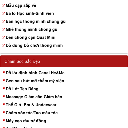
a
Mẫu cặp sắp về
t
Ba lô Học sinh-Sinh viên
i
o
Bàn học thông minh chống gù
n
Ghế thông minh chống gù
Đèn chống cận Quat Mini
Đồ dùng Đồ chơi thông minh
Chăm Sóc Sắc Đẹp
Đồ lót định hình Canai He&Me
Gen sau hút mỡ thẩm mỹ viện
Đồ Lót Tạo Dáng
Massage Giảm cân Giảm béo
Thế Giới Bra & Underwear
Chăm sóc tóc/Tạo màu tóc
Máy cạo râu tự động