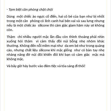
- Tạm biệt căn phòng chật chội
Dùng  một chiếc áo ngực cổ điển, hai cô bé của bạn như bị nhốt 
trong một căn  phòng có lính canh hai bên vai và sau lưng nhưng 
nếu là một chiếc áo  silicone thì cảm giác giam hãm này sẽ không 
còn.
Thậm  chí nhiều người mặc lần đầu còn thỉnh thoảng phải nhìn 
xuống hỏi thăm  vì cảm thấy đồi núi bỗng nhẹ nhõm khác 
thường. Không đến nỗi mềm mại như  da em bé như trong quảng 
cáo, nhưng chất liệu silicone khi mặc giống  như có bàn tay nhẹ 
nhàng nâng đỡ núi đôi khiến đôi khi bạn có cảm giác  mặc mà 
không mặc.
Và bây giờ hãy bước vào đêm tiệc và tỏa sáng đi thôi!