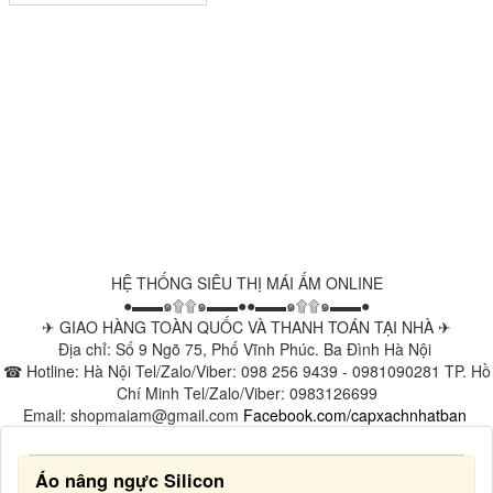
HỆ THỐNG SIÊU THỊ MÁI ẤM ONLINE
●▬▬๑۩۩๑▬▬●●▬▬๑۩۩๑▬▬●
✈ GIAO HÀNG TOÀN QUỐC VÀ THANH TOÁN TẠI NHÀ ✈
Địa chỉ: Số 9 Ngõ 75, Phố Vĩnh Phúc. Ba Đình Hà Nội
☎ Hotline: Hà Nội Tel/Zalo/Viber: 098 256 9439 - 0981090281 TP. Hồ
Chí Minh Tel/Zalo/Viber: 0983126699
Email: shopmaiam@gmail.com
Facebook.com/capxachnhatban
Áo nâng ngực Silicon