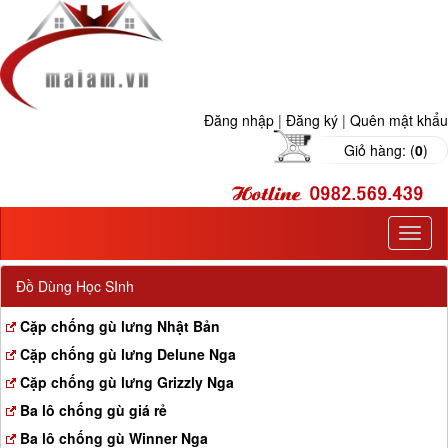
Đăng nhập
|
Đăng ký
|
Quên mật khẩu
Giỏ hàng: (
0
)
T
o
g
Đồ Dùng Học SInh
g
l
Cặp chống gù lưng Nhật Bản
e
Cặp chống gù lưng Delune Nga
n
a
Cặp chống gù lưng Grizzly Nga
v
Ba lô chống gù giá rẻ
i
g
Ba lô chống gù Winner Nga