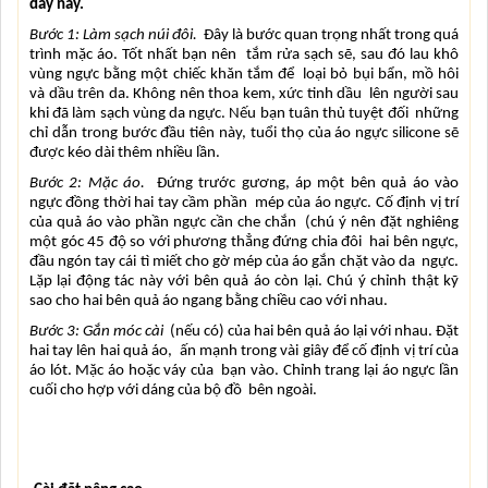
dây này.
Bước 1:
Làm sạch núi đôi.
  Đây là bước quan trọng nhất trong quá 
trình mặc áo. Tốt nhất bạn nên  tắm rửa sạch sẽ, sau đó lau khô 
vùng ngực bằng một chiếc khăn tắm để  loại bỏ bụi bẩn, mồ hôi 
và dầu trên da. Không nên thoa kem, xức tinh dầu  lên người sau 
khi đã làm sạch vùng da ngực. Nếu bạn tuân thủ tuyệt đối  những 
chỉ dẫn trong bước đầu tiên này, tuổi thọ của áo ngực silicone sẽ  
được kéo dài thêm nhiều lần.
Bước 2: Mặc áo.
  Đứng trước gương, áp một bên quả áo vào 
ngực đồng thời hai tay cầm phần  mép của áo ngực. Cố định vị trí 
của quả áo vào phần ngực cần che chắn  (chú ý nên đặt nghiêng 
một góc 45 độ so với phương thẳng đứng chia đôi  hai bên ngực, 
đầu ngón tay cái tì miết cho gờ mép của áo gắn chặt vào da  ngực. 
Lặp lại động tác này với bên quả áo còn lại. Chú ý chỉnh thật kỹ  
sao cho hai bên quả áo ngang bằng chiều cao với nhau.
Bước 3: Gắn móc cài
  (nếu có) của hai bên quả áo lại với nhau. Đặt 
hai tay lên hai quả áo,  ấn mạnh trong vài giây để cố định vị trí của 
áo lót. Mặc áo hoặc váy của  bạn vào. Chỉnh trang lại áo ngực lần 
cuối cho hợp với dáng của bộ đồ  bên ngoài.