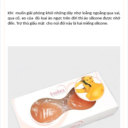
Khi  muốn giải phóng khỏi những dây nhợ loằng ngoằng qua vai, 
qua cổ, eo của  đủ loại áo ngực trên đời thì áo silicone được nhớ 
đến. Trợ thủ giấu mặt  cho núi đôi này là hai miếng silicone.