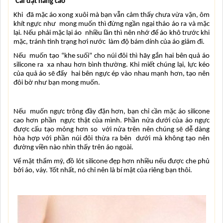
Cài đặt nâng cao
Khi  đã mặc áo xong xuôi mà bạn vẫn cảm thấy chưa vừa vặn, ôm 
khít ngực như  mong muốn thì đừng ngần ngại tháo áo ra và mặc 
lại. Nếu phải mặc lại áo  nhiều lần thì nên nhớ để áo khô trước khi 
mặc, tránh tình trạng hơi nước  làm độ bám dính của áo giảm đi.
Nếu  muốn tạo “khe suối” cho núi đôi thì hãy gắn hai bên quả áo 
silicone ra  xa nhau hơn bình thường. Khi miết chúng lại, lực kéo 
của quả áo sẽ đẩy  hai bên ngực ép vào nhau mạnh hơn, tạo nên 
đôi bờ như bạn mong muốn.
Nếu  muốn ngực trông đầy đặn hơn, bạn chỉ cần mặc áo silicone 
cao hơn phần  ngực thật của mình. Phần nửa dưới của áo ngực 
được cấu tạo mỏng hơn so  với nửa trên nên chúng sẽ dễ dàng 
hòa hợp với phần núi đôi thừa ra bên  dưới mà không tạo nên 
đường viền nào nhìn thấy trên áo ngoài.
Vể mặt thẩm mỹ, đồ lót silicone đẹp hơn nhiều nếu được che phủ 
bởi áo, váy. Tốt nhất, nó chỉ nên là bí mật của riêng bạn thôi.