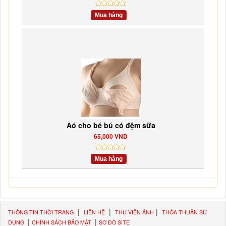
Mua hàng
Aó cho bé bú có đệm sữa
65,000 VND
Mua hàng
|
|
|
THÔNG TIN THỜI TRANG
LIÊN HỆ
THƯ VIỆN ẢNH
THỎA THUẬN SỬ
|
|
DỤNG
CHÍNH SÁCH BẢO MẬT
SƠ ĐỒ SITE