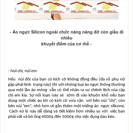
- Áo ngực Silicon ngoài chức năng nâng đỡ còn giấu đi
nhiều
khuyết điểm của cơ thể -
- Núi chị, núi em
Nếu  núi đôi của bạn có kích cỡ không đồng đều (đa số phụ nữ 
gặp phải tình  trạng này) thì với những loại áo ngực thông thường 
qua một lần áo mỏng  vẫn có thể nhận ra sự chênh lệch của cặp 
chị em kia. Sự nổi loạn này sẽ  sớm đi vào khuôn khổ nếu bạn 
dùng một chiếc áo lót có kích cỡ vừa vặn  với bên núi “chị”, còn 
bên núi “em”, nhỏ hơn sẽ gắn thêm một miếng áo  ngực silicone. 
 Cách xử lý này dễ dàng và tiết kiệm hơn nhiều so với  việc bạn 
phải vất vả bỏ ống 4000$ đến 5000$ cho việc đụng dao kéo.