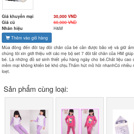
Giá khuyến mại
30,000 VND
Giá cũ
60,000 VND
Nhãn hiệu
H&M
Thêm vào giỏ hàng
Mùa đông đến đôi tay đôi chân của bé cần được bảo vệ và giữ ấm 
chúng tôi xin giới thiệu với các mẹ bộ set 7 đôi tất chân của HM gi
bé. Là những đồ sơ sinh thiết yếu hàng ngày cho bé.Chất liệu cao c
mềm mại không khiến bé khó chịu.Thấm hút mồ hôi nhanhCó nhiều mầ
loẹt.
Sản phẩm cùng loại: