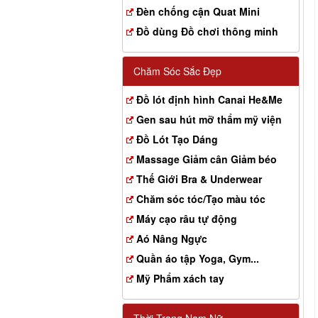
Đèn chống cận Quat Mini
Đồ dùng Đồ chơi thông minh
Chăm Sóc Sắc Đẹp
Đồ lót định hình Canai He&Me
Gen sau hút mỡ thẩm mỹ viện
Đồ Lót Tạo Dáng
Massage Giảm cân Giảm béo
Thế Giới Bra & Underwear
Chăm sóc tóc/Tạo màu tóc
Máy cạo râu tự động
Aó Nâng Ngực
Quần áo tập Yoga, Gym...
Mỹ Phẩm xách tay