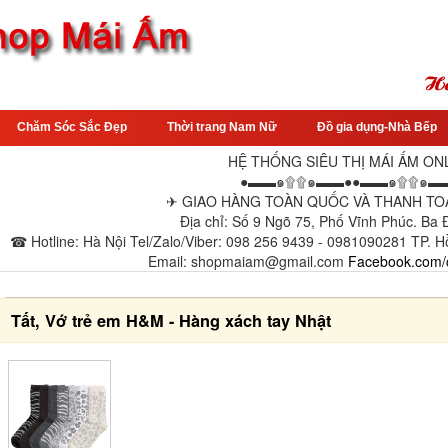
Chăm Sóc Sắc Đẹp
Thời trang Nam Nữ
Đồ gia dụng-Nhà Bếp
HỆ THỐNG SIÊU THỊ MÁI ẤM ON
●▬▬๑۩۩๑▬▬●●▬▬๑۩۩๑▬
✈ GIAO HÀNG TOÀN QUỐC VÀ THANH TOÁ
Địa chỉ: Số 9 Ngõ 75, Phố Vĩnh Phúc. Ba
☎ Hotline: Hà Nội Tel/Zalo/Viber: 098 256 9439 - 0981090281 TP. H
Email: shopmaiam@gmail.com
Facebook.com/
Tất, Vớ trẻ em H&M - Hàng xách tay Nhật