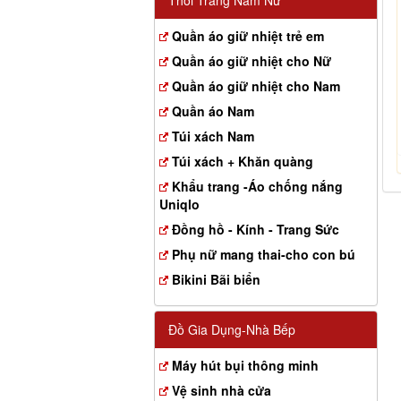
Thời Trang Nam Nữ
Quần áo giữ nhiệt trẻ em
Quần áo giữ nhiệt cho Nữ
Quần áo giữ nhiệt cho Nam
Quần áo Nam
Túi xách Nam
Túi xách + Khăn quàng
Khẩu trang -Áo chống nắng
Uniqlo
Đồng hồ - Kính - Trang Sức
Phụ nữ mang thai-cho con bú
Bikini Bãi biển
Đồ Gia Dụng-Nhà Bếp
Máy hút bụi thông minh
Vệ sinh nhà cửa