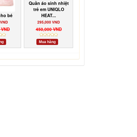
Quần áo sinh nhiệt
trẻ em UNIQLO
cho bé
HEAT...
 VND
295,000 VND
0 VND
450,000 VND
ng
Mua hàng