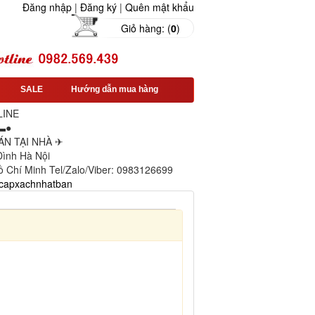
Đăng nhập
|
Đăng ký
|
Quên mật khẩu
Giỏ hàng: (
0
)
SALE
Hướng dẫn mua hàng
LINE
▬●
N TẠI NHÀ ✈
 Đình Hà Nội
ồ Chí Minh Tel/Zalo/Viber: 0983126699
capxachnhatban