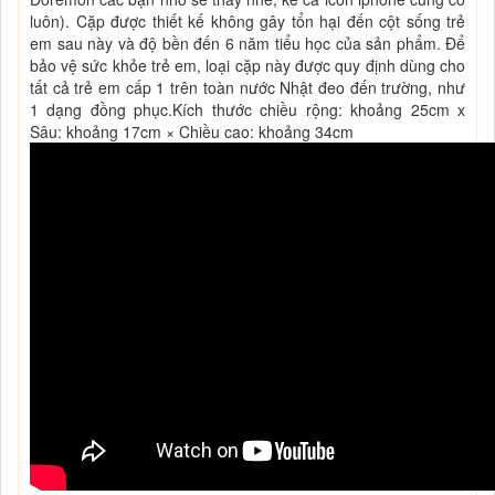
luôn). Cặp được thiết kế không gây tổn hại đến cột sống trẻ
em sau này và độ bền đến 6 năm tiểu học của sản phẩm. Để
bảo vệ sức khỏe trẻ em, loại cặp này được quy định dùng cho
tất cả trẻ em cấp 1 trên toàn nước Nhật đeo đến trường, như
1 dạng đồng phục.Kích thước chiều rộng: khoảng 25cm x
Sâu: khoảng 17cm × Chiều cao: khoảng 34cm