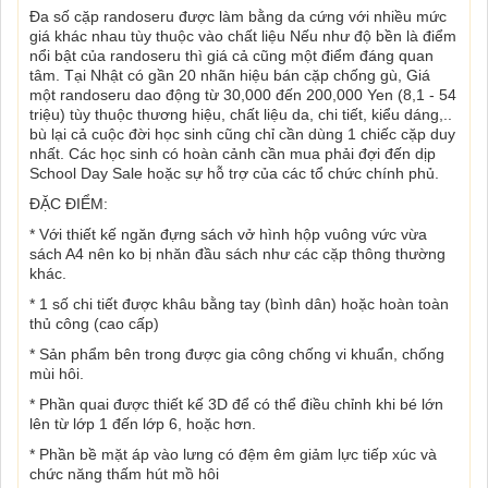
Đa số cặp randoseru được làm bằng da cứng với nhiều mức
giá khác nhau tùy thuộc vào chất liệu Nếu như độ bền là điểm
nổi bật của randoseru thì giá cả cũng một điểm đáng quan
tâm. Tại Nhật có gần 20 nhãn hiệu bán cặp chống gù, Giá
một randoseru dao động từ 30,000 đến 200,000 Yen (8,1 - 54
triệu) tùy thuộc thương hiệu, chất liệu da, chi tiết, kiểu dáng,..
bù lại cả cuộc đời học sinh cũng chỉ cần dùng 1 chiếc cặp duy
nhất. Các học sinh có hoàn cảnh cần mua phải đợi đến dịp
School Day Sale hoặc sự hỗ trợ của các tổ chức chính phủ.
ĐẶC ĐIỂM:
* Với thiết kế ngăn đựng sách vở hình hộp vuông vức vừa
sách A4 nên ko bị nhăn đầu sách như các cặp thông thường
khác.
* 1 số chi tiết được khâu bằng tay (bình dân) hoặc hoàn toàn
thủ công (cao cấp)
* Sản phẩm bên trong được gia công chống vi khuẩn, chống
mùi hôi.
* Phần quai được thiết kế 3D để có thể điều chỉnh khi bé lớn
lên từ lớp 1 đến lớp 6, hoặc hơn.
* Phần bề mặt áp vào lưng có đệm êm giảm lực tiếp xúc và
chức năng thấm hút mồ hôi