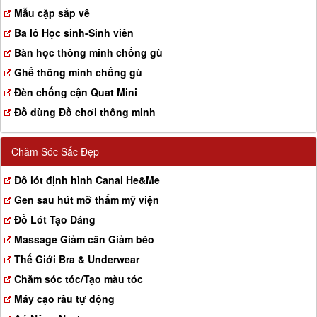
a
Mẫu cặp sắp về
t
Ba lô Học sinh-Sinh viên
i
o
Bàn học thông minh chống gù
n
Ghế thông minh chống gù
Đèn chống cận Quat Mini
Đồ dùng Đồ chơi thông minh
Chăm Sóc Sắc Đẹp
Đồ lót định hình Canai He&Me
Gen sau hút mỡ thẩm mỹ viện
Đồ Lót Tạo Dáng
Massage Giảm cân Giảm béo
Thế Giới Bra & Underwear
Chăm sóc tóc/Tạo màu tóc
Máy cạo râu tự động