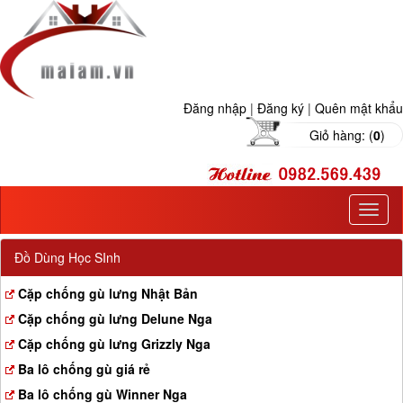
Đăng nhập
|
Đăng ký
|
Quên mật khẩu
Giỏ hàng: (
0
)
T
o
g
Đồ Dùng Học SInh
g
l
Cặp chống gù lưng Nhật Bản
e
Cặp chống gù lưng Delune Nga
n
a
Cặp chống gù lưng Grizzly Nga
v
Ba lô chống gù giá rẻ
i
g
Ba lô chống gù Winner Nga