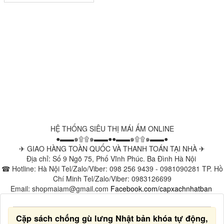
HỆ THỐNG SIÊU THỊ MÁI ẤM ONLINE
●▬▬๑۩۩๑▬▬●●▬▬๑۩۩๑▬▬●
✈ GIAO HÀNG TOÀN QUỐC VÀ THANH TOÁN TẠI NHÀ ✈
Địa chỉ: Số 9 Ngõ 75, Phố Vĩnh Phúc. Ba Đình Hà Nội
☎ Hotline: Hà Nội Tel/Zalo/Viber: 098 256 9439 - 0981090281 TP. Hồ
Chí Minh Tel/Zalo/Viber: 0983126699
Email: shopmaiam@gmail.com
Facebook.com/capxachnhatban
Cặp sách chống gù lưng Nhật bản khóa tự động,