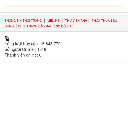
|
|
|
THÔNG TIN THỜI TRANG
LIÊN HỆ
THƯ VIỆN ẢNH
THỎA THUẬN SỬ
|
|
DỤNG
CHÍNH SÁCH BẢO MẬT
SƠ ĐỒ SITE
Tổng lượt truy cập:
16,843,779
Số người Online :
1316
Thành viên online:
0