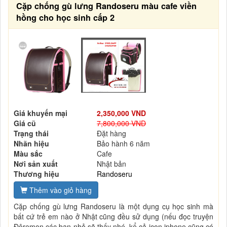
Cặp chống gù lưng Randoseru màu cafe viền
hồng cho học sinh cấp 2
Giá khuyến mại
2,350,000 VND
Giá cũ
7,800,000 VND
Trạng thái
Đặt hàng
Nhãn hiệu
Bảo hành 6 năm
Màu sắc
Cafe
Nơi sản xuất
Nhật bản
Thương hiệu
Randoseru
Thêm vào giỏ hàng
Cặp chống gù lưng Randoseru là một dụng cụ học sinh mà
bất cứ trẻ em nào ở Nhật cũng đều sử dụng (nếu đọc truyện
Đôremon các bạn nhỏ sẽ thấy nhé, kể cả icon iphone cũng có