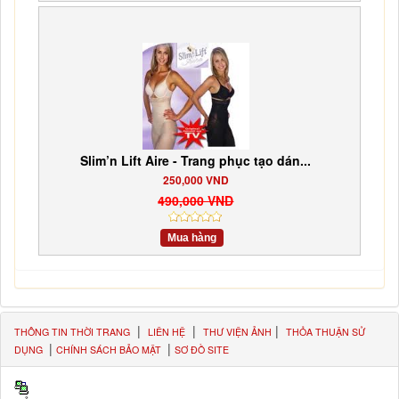
Slim’n Lift Aire - Trang phục tạo dán...
250,000 VND
490,000 VND
Mua hàng
|
|
|
THÔNG TIN THỜI TRANG
LIÊN HỆ
THƯ VIỆN ẢNH
THỎA THUẬN SỬ
|
|
DỤNG
CHÍNH SÁCH BẢO MẬT
SƠ ĐỒ SITE