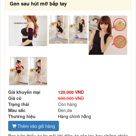
Gen sau hút mỡ bắp tay
Giá khuyến mại
120,000 VND
Giá cũ
600,000 VND
Trạng thái
Còn hàng
Màu sắc
Đen,da
Thương hiệu
Hàng chính hẵng
Thêm vào giỏ hàng
Bạn luôn thiếu tự tin mỗi khi diện áo cộc tay hay những chiếc