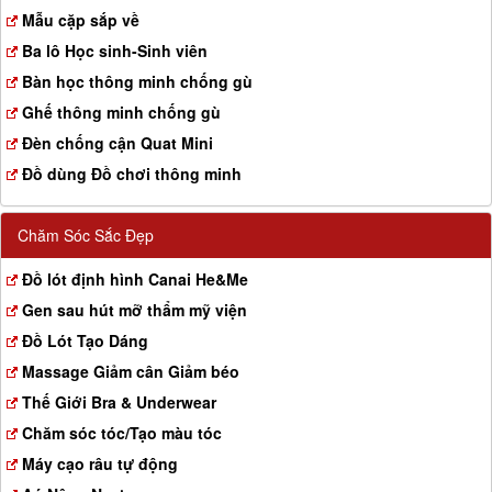
a
Mẫu cặp sắp về
t
Ba lô Học sinh-Sinh viên
i
o
Bàn học thông minh chống gù
n
Ghế thông minh chống gù
Đèn chống cận Quat Mini
Đồ dùng Đồ chơi thông minh
Chăm Sóc Sắc Đẹp
Đồ lót định hình Canai He&Me
Gen sau hút mỡ thẩm mỹ viện
Đồ Lót Tạo Dáng
Massage Giảm cân Giảm béo
Thế Giới Bra & Underwear
Chăm sóc tóc/Tạo màu tóc
Máy cạo râu tự động