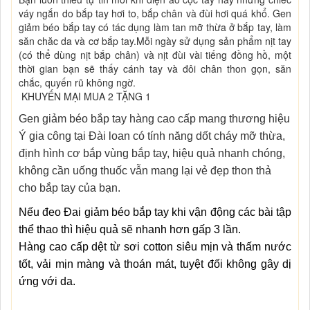
váy ngắn do bắp tay hơi to, bắp chân và đùi hơi quá khổ. Gen
giảm béo bắp tay có tác dụng làm tan mỡ thừa ở bắp tay, làm
săn chăc da và cơ bắp tay.Mỗi ngày sử dụng sản phẩm nịt tay
(có thể dùng nịt bắp chân) và nịt đùi vài tiếng đồng hồ, một
thời gian bạn sẽ thấy cánh tay và đôi chân thon gọn, săn
chắc, quyến rũ không ngờ.
KHUYẾN MẠI MUA 2 TẶNG 1
Gen giảm béo bắp tay
hàng cao cấp mang thương hiệu
Ý gia công tại Đài loan có tính năng dốt cháy mỡ thừa,
định hình cơ bắp vùng bắp tay, hiệu quả nhanh chóng,
không cần uống thuốc vẫn mang lại vẻ đẹp thon thả
cho bắp tay của bạn.
Nếu đeo Đai giảm béo bắp tay khi vận động các bài tập
thể thao thì hiệu quả sẽ nhanh hơn gấp 3 lần.
Hàng cao cấp dệt từ sơi cotton siêu mịn và thấm nước
tốt, vải mịn màng và thoán mát, tuyệt đối không gây dị
ứng với da.