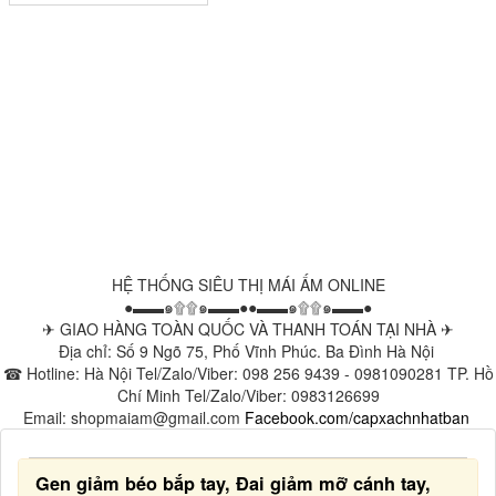
HỆ THỐNG SIÊU THỊ MÁI ẤM ONLINE
●▬▬๑۩۩๑▬▬●●▬▬๑۩۩๑▬▬●
✈ GIAO HÀNG TOÀN QUỐC VÀ THANH TOÁN TẠI NHÀ ✈
Địa chỉ: Số 9 Ngõ 75, Phố Vĩnh Phúc. Ba Đình Hà Nội
☎ Hotline: Hà Nội Tel/Zalo/Viber: 098 256 9439 - 0981090281 TP. Hồ
Chí Minh Tel/Zalo/Viber: 0983126699
Email: shopmaiam@gmail.com
Facebook.com/capxachnhatban
Gen giảm béo bắp tay, Đai giảm mỡ cánh tay,