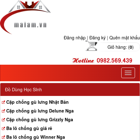
Đăng nhập
|
Đăng ký
|
Quên mật khẩu
Giỏ hàng: (
0
)
T
o
g
Đồ Dùng Học SInh
g
l
Cặp chống gù lưng Nhật Bản
e
Cặp chống gù lưng Delune Nga
n
a
Cặp chống gù lưng Grizzly Nga
v
Ba lô chống gù giá rẻ
i
g
Ba lô chống gù Winner Nga