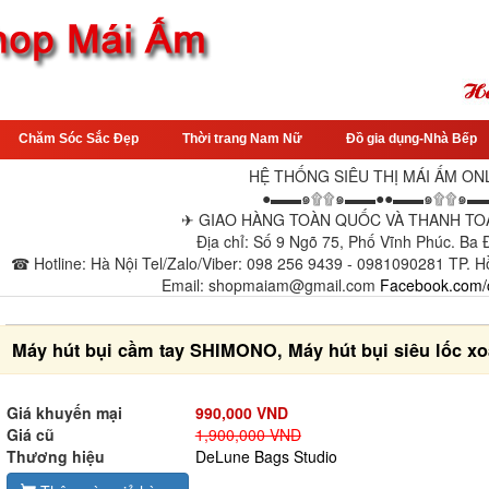
Chăm Sóc Sắc Đẹp
Thời trang Nam Nữ
Đồ gia dụng-Nhà Bếp
HỆ THỐNG SIÊU THỊ MÁI ẤM ON
●▬▬๑۩۩๑▬▬●●▬▬๑۩۩๑▬
✈ GIAO HÀNG TOÀN QUỐC VÀ THANH TOÁ
Địa chỉ: Số 9 Ngõ 75, Phố Vĩnh Phúc. Ba
☎ Hotline: Hà Nội Tel/Zalo/Viber: 098 256 9439 - 0981090281 TP. H
Email: shopmaiam@gmail.com
Facebook.com/
Máy hút bụi cầm tay SHIMONO, Máy hút bụi siêu lốc 
Giá khuyến mại
990,000 VND
Giá cũ
1,900,000 VND
Thương hiệu
DeLune Bags Studio