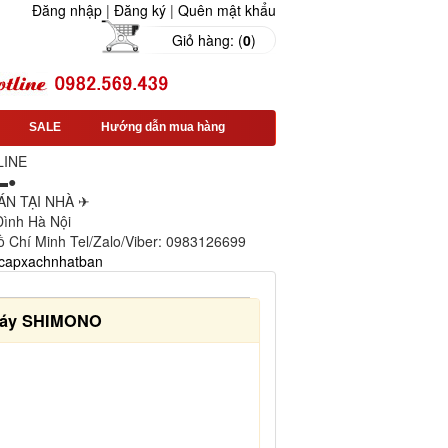
Đăng nhập
|
Đăng ký
|
Quên mật khẩu
Giỏ hàng: (
0
)
SALE
Hướng dẫn mua hàng
LINE
▬●
N TẠI NHÀ ✈
 Đình Hà Nội
ồ Chí Minh Tel/Zalo/Viber: 0983126699
capxachnhatban
xoáy SHIMONO