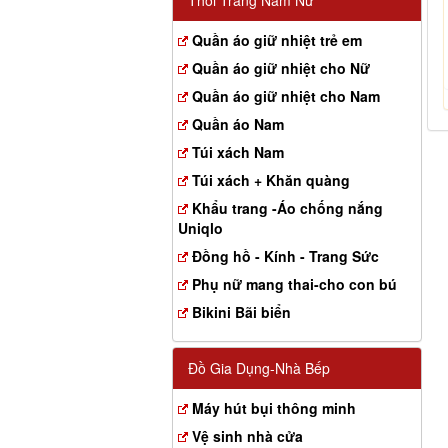
Thời Trang Nam Nữ
Quần áo giữ nhiệt trẻ em
Quần áo giữ nhiệt cho Nữ
Quần áo giữ nhiệt cho Nam
Quần áo Nam
Túi xách Nam
Túi xách + Khăn quàng
Khẩu trang -Áo chống nắng
Uniqlo
Đồng hồ - Kính - Trang Sức
Phụ nữ mang thai-cho con bú
Bikini Bãi biển
Đồ Gia Dụng-Nhà Bếp
Máy hút bụi thông minh
Vệ sinh nhà cửa