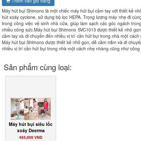
Thêm vào giỏ hàng
Máy hút bụi Shimono là một chiếc máy hút bụi cầm tay với thiết kế nh
hút xoáy cyclone, sử dụng bộ lọc HEPA. Trọng lượng máy nhẹ đi cùng
trong công việc vệ sinh nhà cửa, giúp làm sạch các góc ngách tro
nhiều công sức.Máy hút bụi Shimono SVC1013 được thiết kế nhỏ gọn
cầm tay và di chuyển đến nhiều vị trí cần hút bụi trong nhà một các
Máy hút bụi Shimono được thiết kế nhỏ gọn, dễ cầm nắm và di chuyể
nhiều vị trí cần hút bụi trong nhà một cách nhẹ nhàng cũng như công
Sản phẩm cùng loại:
Máy hút bụi siêu lốc
xoáy Deerma
465,000 VND