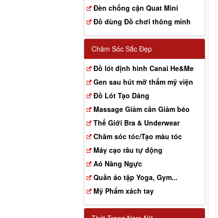
Đèn chống cận Quat Mini
Đồ dùng Đồ chơi thông minh
Chăm Sóc Sắc Đẹp
Đồ lót định hình Canai He&Me
Gen sau hút mỡ thẩm mỹ viện
Đồ Lót Tạo Dáng
Massage Giảm cân Giảm béo
Thế Giới Bra & Underwear
Chăm sóc tóc/Tạo màu tóc
Máy cạo râu tự động
Aó Nâng Ngực
Quần áo tập Yoga, Gym...
Mỹ Phẩm xách tay