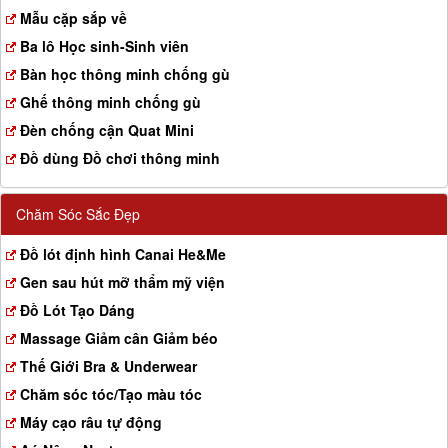
a
Mẫu cặp sắp về
t
Ba lô Học sinh-Sinh viên
i
o
Bàn học thông minh chống gù
n
Ghế thông minh chống gù
Đèn chống cận Quat Mini
Đồ dùng Đồ chơi thông minh
Chăm Sóc Sắc Đẹp
Đồ lót định hình Canai He&Me
Gen sau hút mỡ thẩm mỹ viện
Đồ Lót Tạo Dáng
Massage Giảm cân Giảm béo
Thế Giới Bra & Underwear
Chăm sóc tóc/Tạo màu tóc
Máy cạo râu tự động