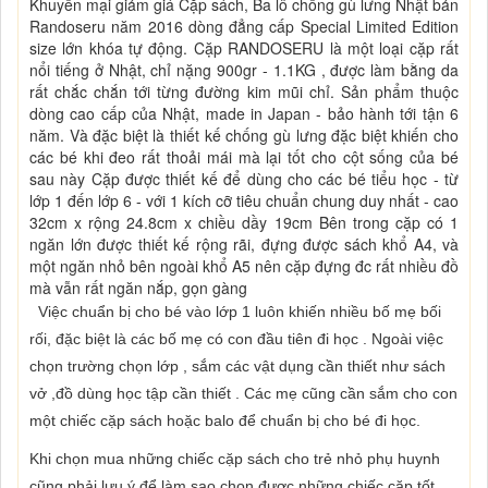
Khuyến mại giảm giá Cặp sách, Ba lô chống gù lưng Nhật bản
Randoseru năm 2016 dòng đẳng cấp Special Limited Edition
size lớn khóa tự động. Cặp RANDOSERU là một loại cặp rất
nổi tiếng ở Nhật, chỉ nặng 900gr - 1.1KG , được làm bằng da
rất chắc chắn tới từng đường kim mũi chỉ. Sản phẩm thuộc
dòng cao cấp của Nhật, made in Japan - bảo hành tới tận 6
năm. Và đặc biệt là thiết kế chống gù lưng đặc biệt khiến cho
các bé khi đeo rất thoải mái mà lại tốt cho cột sống của bé
sau này Cặp được thiết kế để dùng cho các bé tiểu học - từ
lớp 1 đến lớp 6 - với 1 kích cỡ tiêu chuẩn chung duy nhất - cao
32cm x rộng 24.8cm x chiều dầy 19cm Bên trong cặp có 1
ngăn lớn được thiết kế rộng rãi, đựng được sách khổ A4, và
một ngăn nhỏ bên ngoài khổ A5 nên cặp đựng đc rất nhiều đồ
mà vẫn rất ngăn nắp, gọn gàng
Việc chuẩn bị cho bé vào lớp 1 luôn khiến nhiều bố mẹ bối
rối, đặc biệt là các bố mẹ có con đầu tiên đi học . Ngoài việc
chọn trường chọn lớp , sắm các vật dụng cần thiết như sách
vở ,đồ dùng học tập cần thiết . Các mẹ cũng cần sắm cho con
một chiếc cặp sách hoặc balo để chuẩn bị cho bé đi học.
Khi chọn mua những chiếc cặp sách cho trẻ nhỏ phụ huynh
cũng phải lưu ý để làm sao chọn được những chiếc cặp tốt