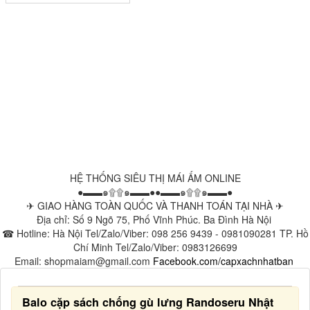
HỆ THỐNG SIÊU THỊ MÁI ẤM ONLINE
●▬▬๑۩۩๑▬▬●●▬▬๑۩۩๑▬▬●
✈ GIAO HÀNG TOÀN QUỐC VÀ THANH TOÁN TẠI NHÀ ✈
Địa chỉ: Số 9 Ngõ 75, Phố Vĩnh Phúc. Ba Đình Hà Nội
☎ Hotline: Hà Nội Tel/Zalo/Viber: 098 256 9439 - 0981090281 TP. Hồ
Chí Minh Tel/Zalo/Viber: 0983126699
Email: shopmaiam@gmail.com
Facebook.com/capxachnhatban
Balo cặp sách chống gù lưng Randoseru Nhật