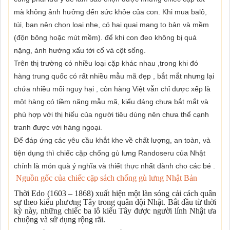
mà không ảnh hưởng đến sức khỏe của con. Khi mua balô,
túi, bạn nên chọn loại nhẹ, có hai quai mang to bản và mềm
(độn bông hoặc mút mềm). để khi con đeo không bị quá
nặng, ảnh hưởng xấu tới cổ và cột sống.
Trên thị trường có nhiều loại cặp khác nhau ,trong khi đó
hàng trung quốc có rất nhiều mẫu mã đẹp , bắt mắt nhưng lại
chứa nhiều mối nguy hại , còn hàng Việt vẫn chỉ được xếp là
một hàng có tiềm năng mẫu mã, kiểu dáng chưa bắt mắt và
phù hợp với thị hiếu của người tiêu dùng nên chưa thể cạnh
tranh được với hàng ngoại.
Để đáp ứng các yêu cầu khắt khe về chất lượng, an toàn, và
tiện dụng thì chiếc cặp chống gù lưng Randoseru của Nhật
chính là món quà ý nghĩa và thiết thực nhất dành cho các bé .
Nguồn gốc của chiếc cặp sách chống gù lưng Nhật Bản
Thời Edo (1603 – 1868) xuất hiện một làn sóng cải cách quân
sự theo kiểu phương Tây trong quân đội Nhật. Bắt đầu từ thời
kỳ này, những chiếc ba lô kiểu Tây được người lính Nhật ưa
chuộng và sử dụng rộng rãi.