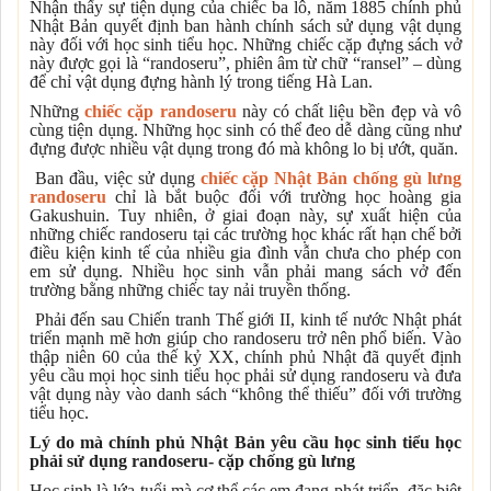
Nhận thấy sự tiện dụng của chiếc ba lô, năm 1885 chính phủ
Nhật Bản quyết định ban hành chính sách sử dụng vật dụng
này đối với học sinh tiểu học. Những chiếc cặp đựng sách vở
này được gọi là “randoseru”, phiên âm từ chữ “ransel” – dùng
để chỉ vật dụng đựng hành lý trong tiếng Hà Lan.
Những
chiếc cặp randoseru
này có chất liệu bền đẹp và vô
cùng tiện dụng. Những học sinh có thể đeo dễ dàng cũng như
đựng được nhiều vật dụng trong đó mà không lo bị ướt, quăn.
Ban đầu, việc sử dụng
chiếc cặp Nhật Bản chống gù lưng
randoseru
chỉ là bắt buộc đối với trường học hoàng gia
Gakushuin. Tuy nhiên, ở giai đoạn này, sự xuất hiện của
những chiếc randoseru tại các trường học khác rất hạn chế bởi
điều kiện kinh tế của nhiều gia đình vẫn chưa cho phép con
em sử dụng. Nhiều học sinh vẫn phải mang sách vở đến
trường bằng những chiếc tay nải truyền thống.
Phải đến sau Chiến tranh Thế giới II, kinh tế nước Nhật phát
triển mạnh mẽ hơn giúp cho randoseru trở nên phổ biến. Vào
thập niên 60 của thế kỷ XX, chính phủ Nhật đã quyết định
yêu cầu mọi học sinh tiểu học phải sử dụng randoseru và đưa
vật dụng này vào danh sách “không thể thiếu” đối với trường
tiểu học.
Lý do mà chính phủ Nhật Bản yêu cầu học sinh tiểu học
phải sử dụng randoseru- cặp chống gù lưng
Học sinh là lứa tuổi mà cơ thể các em đang phát triển, đặc biệt