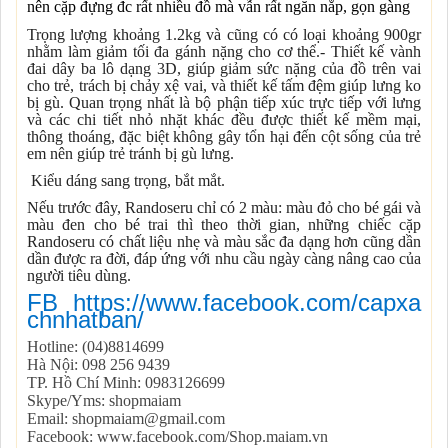
nên cặp đựng đc rất nhiều đồ mà vẫn rất ngăn nắp, gọn gàng
Trọng lượng khoảng 1.2kg và cũng có có loại khoảng 900gr
nhằm làm giảm tối đa gánh nặng cho cơ thể.- Thiết kế vành
đai dây ba lô dạng 3D, giúp giảm sức nặng của đồ trên vai
cho trẻ, trách bị chảy xệ vai, và thiết kế tấm đệm giúp lưng ko
bị gù.
Quan trọng nhất là bộ phận tiếp xúc trực tiếp với lưng
và các chi tiết nhỏ nhặt khác đều được thiết kế mềm mại,
thông thoáng, đặc biệt không gây tổn hại đến cột sống của trẻ
em nên giúp trẻ tránh bị gù lưng.
Kiểu dáng sang trọng, bắt mắt.
Nếu trước đây, Randoseru chỉ có 2 màu: màu đỏ cho bé gái và
màu đen cho bé trai thì theo thời gian, những chiếc cặp
Randoseru có chất liệu nhẹ và màu sắc đa dạng hơn cũng dần
dần được ra đời, đáp ứng với nhu cầu ngày càng nâng cao của
người tiêu dùng.
FB https://www.facebook.com/capxa
chnhatban/
Hotline: (04)8814699
Hà Nội: 098 256 9439
TP. Hồ Chí Minh: 0983126699
Skype/Yms: shopmaiam
Email: shopmaiam@gmail.com
Facebook: www.facebook.com/Shop.maiam.vn