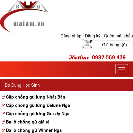
Đăng nhập
|
Đăng ký
|
Quên mật khẩu
Giỏ hàng: (
0
)
T
o
g
Đồ Dùng Học SInh
g
l
Cặp chống gù lưng Nhật Bản
e
Cặp chống gù lưng Delune Nga
n
a
Cặp chống gù lưng Grizzly Nga
v
Ba lô chống gù giá rẻ
i
g
Ba lô chống gù Winner Nga