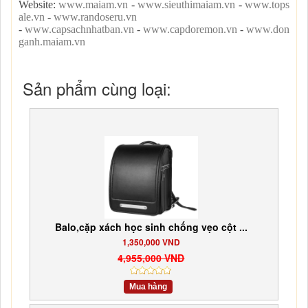
Website:
www.maiam.vn
-
www.sieuthimaiam.vn
-
www.tops
ale.vn
-
www.randoseru.vn
-
www.capsachnhatban.vn
-
www.capdoremon.vn
-
www.don
ganh.maiam.vn
Sản phẩm cùng loại:
Balo,cặp xách học sinh chống vẹo cột ...
1,350,000 VND
4,955,000 VND
Mua hàng