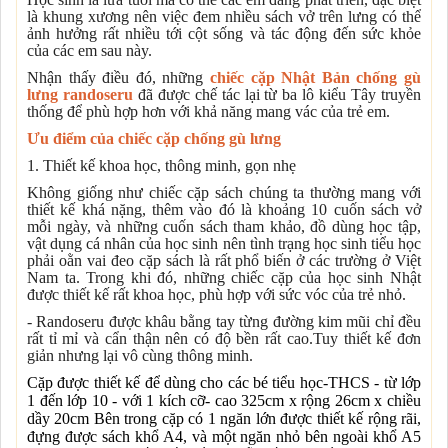
là khung xương nên việc đem nhiều sách vở trên lưng có thể
ảnh hưởng rất nhiều tới cột sống và tác động đến sức khỏe
của các em sau này.
Nhận thấy điều đó, những
chiếc cặp Nhật Bản chống gù
lưng randoseru
đã được chế tác lại từ ba lô kiểu Tây truyền
thống để phù hợp hơn với khả năng mang vác của trẻ em.
Ưu điểm của chiếc cặp chống gù lưng
1. Thiết kế khoa học, thông minh, gọn nhẹ
Không giống như chiếc cặp sách chúng ta thường mang với
thiết kế khá nặng, thêm vào đó là khoảng 10 cuốn sách vở
mỗi ngày, và những cuốn sách tham khảo, đồ dùng học tập,
vật dụng cá nhân của học sinh nên tình trạng học sinh tiểu học
phải oằn vai đeo cặp sách là rất phổ biến ở các trường ở Việt
Nam ta. Trong khi đó, những chiếc cặp của học sinh Nhật
được thiết kế rất khoa học, phù hợp với sức vóc của trẻ nhỏ.
- Randoseru được khâu bằng tay từng đường kim mũi chỉ đều
rất tỉ mỉ và cẩn thận nên có độ bền rất cao.Tuy thiết kế đơn
giản nhưng lại vô cùng thông minh.
Cặp được thiết kế để dùng cho các bé tiểu học-THCS - từ lớp
1 đến lớp 10 - với 1 kích cỡ- cao 325cm x rộng 26cm x chiều
dầy 20cm Bên trong cặp có 1 ngăn lớn được thiết kế rộng rãi,
đựng được sách khổ A4, và một ngăn nhỏ bên ngoài khổ A5