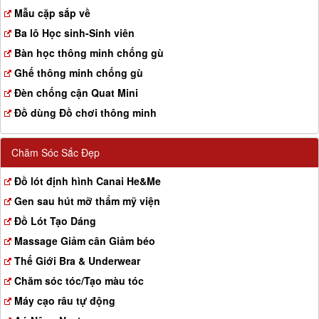
a
Mẫu cặp sắp về
t
Ba lô Học sinh-Sinh viên
i
o
Bàn học thông minh chống gù
n
Ghế thông minh chống gù
Đèn chống cận Quat Mini
Đồ dùng Đồ chơi thông minh
Chăm Sóc Sắc Đẹp
Đồ lót định hình Canai He&Me
Gen sau hút mỡ thẩm mỹ viện
Đồ Lót Tạo Dáng
Massage Giảm cân Giảm béo
Thế Giới Bra & Underwear
Chăm sóc tóc/Tạo màu tóc
Máy cạo râu tự động