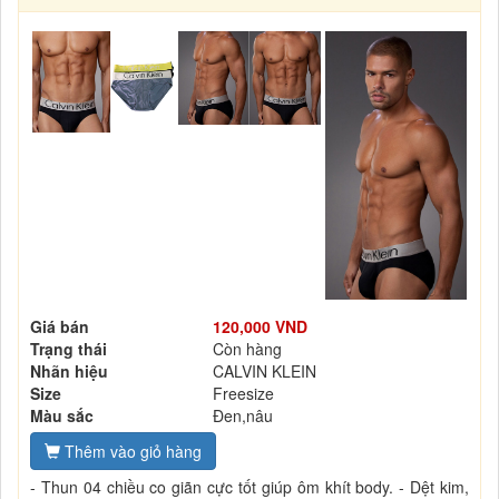
Giá bán
120,000 VND
Trạng thái
Còn hàng
Nhãn hiệu
CALVIN KLEIN
Size
Freesize
Màu sắc
Đen,nâu
Thêm vào giỏ hàng
- Thun 04 chiều co giãn cực tốt giúp ôm khít body. - Dệt kim,