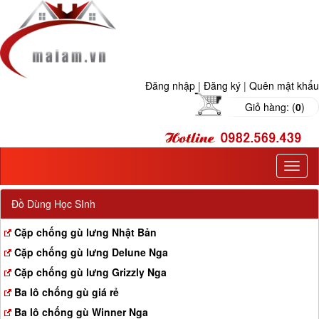
Đăng nhập
|
Đăng ký
|
Quên mật khẩu
Giỏ hàng: (
0
)
T
o
g
Đồ Dùng Học SInh
g
l
Cặp chống gù lưng Nhật Bản
e
Cặp chống gù lưng Delune Nga
n
a
Cặp chống gù lưng Grizzly Nga
v
Ba lô chống gù giá rẻ
i
g
Ba lô chống gù Winner Nga