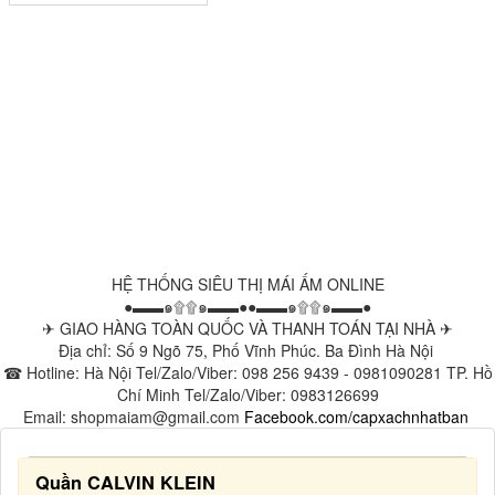
HỆ THỐNG SIÊU THỊ MÁI ẤM ONLINE
●▬▬๑۩۩๑▬▬●●▬▬๑۩۩๑▬▬●
✈ GIAO HÀNG TOÀN QUỐC VÀ THANH TOÁN TẠI NHÀ ✈
Địa chỉ: Số 9 Ngõ 75, Phố Vĩnh Phúc. Ba Đình Hà Nội
☎ Hotline: Hà Nội Tel/Zalo/Viber: 098 256 9439 - 0981090281 TP. Hồ
Chí Minh Tel/Zalo/Viber: 0983126699
Email: shopmaiam@gmail.com
Facebook.com/capxachnhatban
Quần CALVIN KLEIN