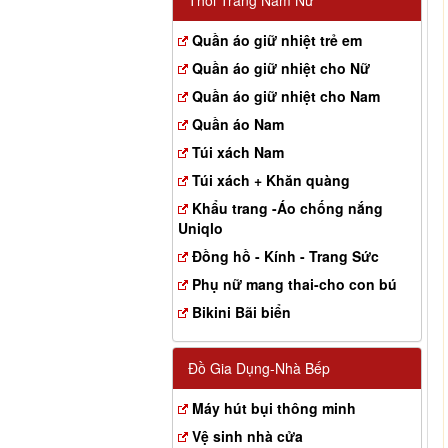
Thời Trang Nam Nữ
Quần áo giữ nhiệt trẻ em
Quần áo giữ nhiệt cho Nữ
Quần áo giữ nhiệt cho Nam
Quần áo Nam
Túi xách Nam
Túi xách + Khăn quàng
Khẩu trang -Áo chống nắng
Uniqlo
Đồng hồ - Kính - Trang Sức
Phụ nữ mang thai-cho con bú
Bikini Bãi biển
Đồ Gia Dụng-Nhà Bếp
Máy hút bụi thông minh
Vệ sinh nhà cửa