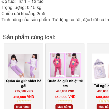
Độ tuổi: Từ 1 – 12 tuổi
Trọng lượng: 0,15 kg
Chiều dài khoảng 2m5
Tính năng của sản phẩm: Tự động co rút, đặc biệt có th
Sản phẩm cùng loại:
Quần áo giữ nhiệt bé
Quần áo giữ nhiệt trẻ
gái
em
Túi ngủ 
275,000 VND
490,000 VND
490,000
425,000 VND
650,000 VND
600,00
Mua hàng
Mua hàng
Mua hà