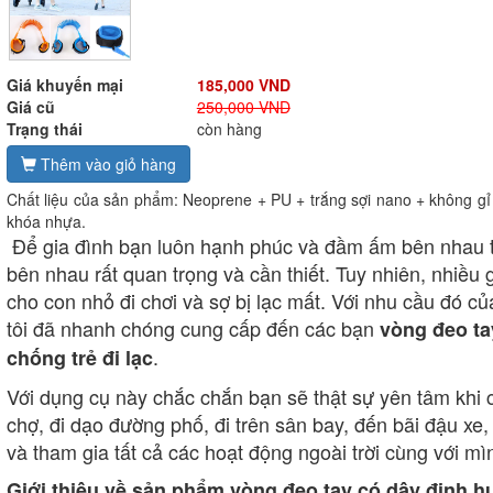
Giá khuyến mại
185,000 VND
Giá cũ
250,000 VND
Trạng thái
còn hàng
Thêm vào giỏ hàng
Chất liệu của sản phẩm: Neoprene + PU + trắng sợi nano + không gỉ
khóa nhựa.
Để gia đình bạn luôn hạnh phúc và đầm ấm bên nhau th
bên nhau rất quan trọng và cần thiết. Tuy nhiên, nhiều 
cho con nhỏ đi chơi và sợ bị lạc mất. Với nhu cầu đó củ
tôi đã nhanh chóng cung cấp đến các bạn
vòng đeo ta
.
chống trẻ đi lạc
Với dụng cụ này chắc chắn bạn sẽ thật sự yên tâm khi cho
chợ, đi dạo đường phố, đi trên sân bay, đến bãi đậu xe,
và tham gia tất cả các hoạt động ngoài trời cùng với mì
Giới thiệu về sản phẩm vòng đeo tay có dây định 