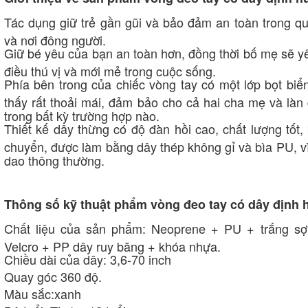
Tác dụng giữ trẻ gần gũi và bảo đảm an toàn trong quá
và nơi đông người.
Giữ bé yêu của bạn an toàn hơn, đồng thời bố mẹ sẽ 
điều thú vị và mới mẻ trong cuộc sống.
Phía bên trong của chiếc vòng tay có một lớp bọt bi
thấy rất thoải mái, đảm bảo cho cả hai cha mẹ và làn
trong bất kỳ trường hợp nào.
Thiết kế dây thừng có độ đàn hồi cao, chất lượng tốt,
chuyển, được làm bằng dây thép không gỉ và bìa PU, vì
dao thông thường.
Thông số kỹ thuật phẩm vòng đeo tay có dây định 
Chất liệu của sản phẩm: Neoprene + PU + trắng sợ
Velcro + PP dây ruy băng + khóa nhựa.
Chiều dài của dây: 3,6-70 inch
Quay góc 360 độ.
Màu sắc:xanh