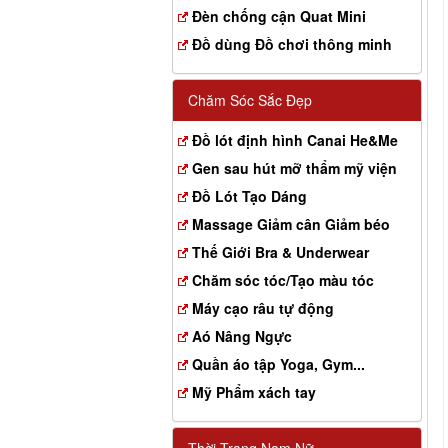
Đèn chống cận Quat Mini
Đồ dùng Đồ chơi thông minh
Chăm Sóc Sắc Đẹp
Đồ lót định hình Canai He&Me
Gen sau hút mỡ thẩm mỹ viện
Đồ Lót Tạo Dáng
Massage Giảm cân Giảm béo
Thế Giới Bra & Underwear
Chăm sóc tóc/Tạo màu tóc
Máy cạo râu tự động
Aó Nâng Ngực
Quần áo tập Yoga, Gym...
Mỹ Phẩm xách tay