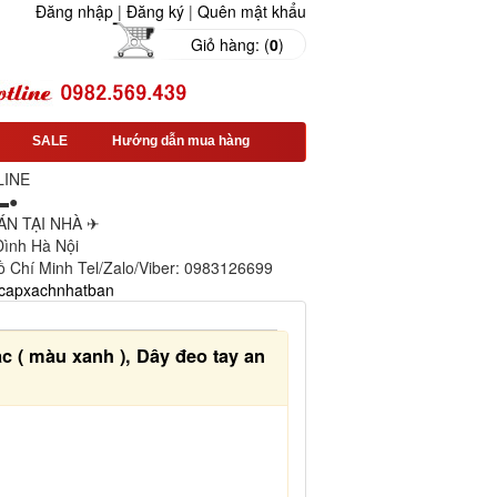
Đăng nhập
|
Đăng ký
|
Quên mật khẩu
Giỏ hàng: (
0
)
SALE
Hướng dẫn mua hàng
LINE
▬●
N TẠI NHÀ ✈
 Đình Hà Nội
ồ Chí Minh Tel/Zalo/Viber: 0983126699
capxachnhatban
c ( màu xanh ), Dây đeo tay an