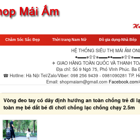
Chăm Sóc Sắc Đẹp
Thời trang Nam Nữ
Đồ gia dụng-Nhà Bếp
HỆ THỐNG SIÊU THỊ MÁI ẤM ON
●▬▬๑۩۩๑▬▬●●▬▬๑۩۩๑▬
✈ GIAO HÀNG TOÀN QUỐC VÀ THANH TOÁ
Địa chỉ: Số 9 Ngõ 75, Phố Vĩnh Phúc. Ba
☎ Hotline: Hà Nội Tel/Zalo/Viber: 098 256 9439 - 0981090281 TP. H
Email: shopmaiam@gmail.com
Facebook.com/
Vòng đeo tay có dây định hướng an toàn chống trẻ đi lạ
toàn mẹ bé dắt bé đi chơi chống lạc chống chạy 2.5m