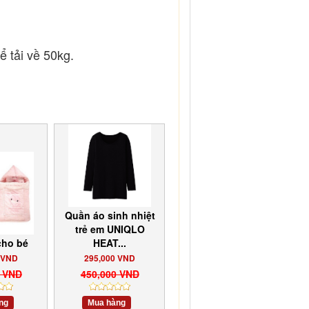
ể tải về 50kg.
Quần áo sinh nhiệt
trẻ em UNIQLO
cho bé
HEAT...
 VND
295,000 VND
0 VND
450,000 VND
ng
Mua hàng