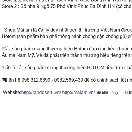
Store 2 : Số nhà 9 Ngõ 75 Phố Vĩnh Phúc Ba Đình HN (có chỗ đ
Shop Mái ấm là đại lý duy nhất trên thị trường Việt Nam đư
Hotom (sản phẩm bàn ghế thông minh chống cận chống gù) của 
✅
Các sản phẩm mang thương hiệu Hotom đáp ứng tiêu chuẩn xu
Âu mà Nam Mỹ. Và đã phát triển thành thương hiệu riêng trên 
✅
Tất cả các sản phẩm mang thương hiệu HOTOM đều được bả
☎️
☎️
☎️
Liên hệ:098.312.6699 - 0982.569.439 để có chính sách tốt nhấ
Website:
http://randoseru.vn/
http://maiam.vn/
để biết thông tin chi t