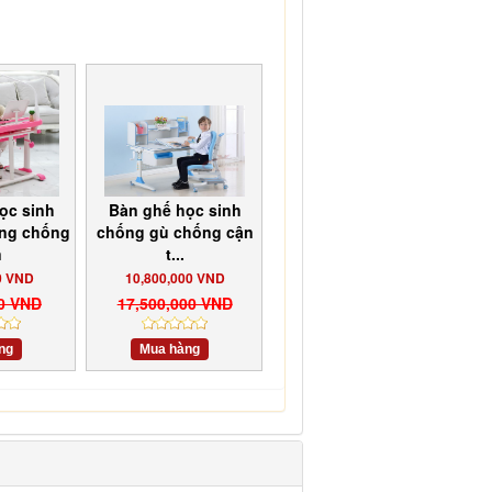
ọc sinh
Bàn ghế học sinh
ưng chống
chống gù chống cận
n
t...
0 VND
10,800,000 VND
00 VND
17,500,000 VND
ng
Mua hàng