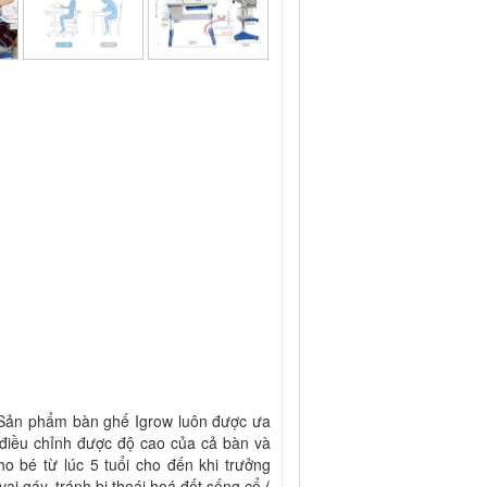
 Sản phẩm bàn ghế Igrow luôn được ưa
, điều chỉnh được độ cao của cả bàn và
o bé từ lúc 5 tuổi cho đến khi trưởng
i gáy, tránh bị thoái hoá đốt sống cổ (