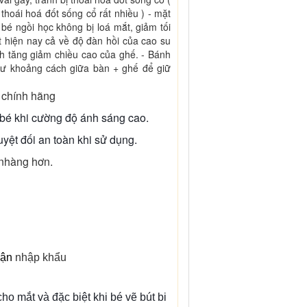
 thoái hoá đốt sống cổ rất nhiều ) - mặt
bé ngồi học không bị loá mắt, giảm tối
ất hiện nay cả về độ đàn hồi của cao su
nh tăng giảm chiều cao của ghế. - Bánh
như khoảng cách giữa bàn + ghế để giữ
 chính hãng
 bé khi cường độ ánh sáng cao.
uyệt đối an toàn khi sử dụng.
 nhàng hơn.
cận
 nhập khẩu
o mắt và đặc biệt khi bé vẽ bút bi