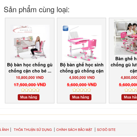
Sản phẩm cùng loại:
Bàn ghế h
Bộ bàn học chống gù
Bộ bàn ghế học sinh
chống gù l
chống cận cho bé ...
chống gù chống cận
cậ
10,800,000 VND
4,500,000 VND
4,800,00
17,500,000 VND
5,600,000 VND
5,600,0
Mua hàng
Mua hàng
Mua hà
|
|
|
N ẢNH
THỎA THUẬN SỬ DỤNG
CHÍNH SÁCH BẢO MẬT
SƠ ĐỒ SITE