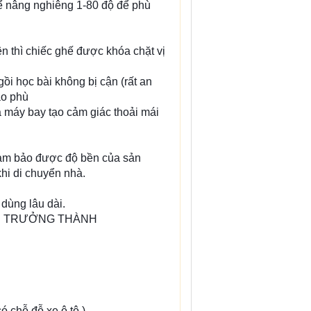
hể nâng nghiêng 1-80 độ để phù
n thì chiếc ghế được khóa chặt vị
i học bài không bị cận (rất an
ao phù
 máy bay tạo cảm giác thoải mái
đảm bảo được độ bền của sản
hi di chuyển nhà.
 dùng lâu dài.
BÉ TRƯỞNG THÀNH
 chỗ đỗ xe ô tô )