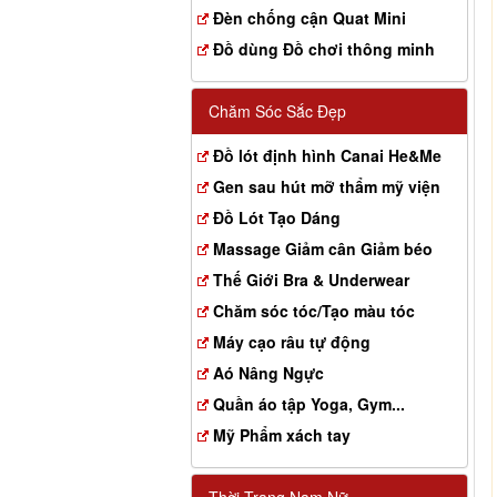
Đèn chống cận Quat Mini
Đồ dùng Đồ chơi thông minh
Chăm Sóc Sắc Đẹp
Đồ lót định hình Canai He&Me
Gen sau hút mỡ thẩm mỹ viện
Đồ Lót Tạo Dáng
Massage Giảm cân Giảm béo
Thế Giới Bra & Underwear
Chăm sóc tóc/Tạo màu tóc
Máy cạo râu tự động
Aó Nâng Ngực
Quần áo tập Yoga, Gym...
Mỹ Phẩm xách tay