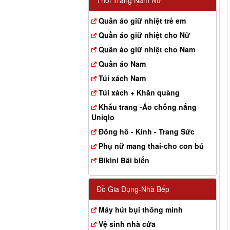
Thời Trang Nam Nữ
Quần áo giữ nhiệt trẻ em
Quần áo giữ nhiệt cho Nữ
Quần áo giữ nhiệt cho Nam
Quần áo Nam
Túi xách Nam
Túi xách + Khăn quàng
Khẩu trang -Áo chống nắng
Uniqlo
Đồng hồ - Kính - Trang Sức
Phụ nữ mang thai-cho con bú
Bikini Bãi biển
Đồ Gia Dụng-Nhà Bếp
Máy hút bụi thông minh
Vệ sinh nhà cửa