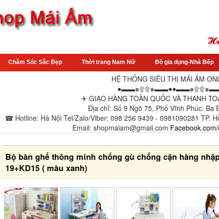
Chăm Sóc Sắc Đẹp
Thời trang Nam Nữ
Đồ gia dụng-Nhà Bếp
HỆ THỐNG SIÊU THỊ MÁI ẤM ON
●▬▬๑۩۩๑▬▬●●▬▬๑۩۩๑▬
✈ GIAO HÀNG TOÀN QUỐC VÀ THANH TOÁ
Địa chỉ: Số 9 Ngõ 75, Phố Vĩnh Phúc. Ba
☎ Hotline: Hà Nội Tel/Zalo/Viber: 098 256 9439 - 0981090281 TP. H
Email: shopmaiam@gmail.com
Facebook.com/
Bộ bàn ghế thông minh chống gù chống cận hàng nhậ
19+KD15 ( màu xanh)