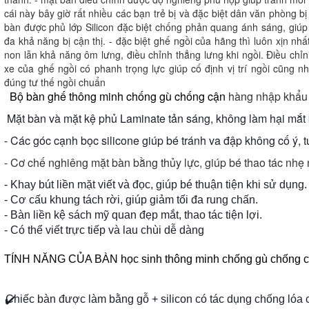
cái này bây giờ rất nhiều các bạn trẻ bị và đặc biệt dân văn phòng bị
bàn được phủ lớp Silicon đặc biệt chống phản quang ánh sáng, giúp 
đa khả năng bị cận thị. - đặc biệt ghế ngồi của hãng thì luôn xịn nh
non lẫn khả năng ôm lưng, điều chỉnh thẳng lưng khi ngồi. Điều chỉ
xe của ghế ngồi có phanh trọng lực giúp cố định vị trí ngồi cũng 
đúng tư thế ngồi chuẩn
Bộ bàn ghế thông minh chống gù chống cận
hàng nhập khẩu
Mặt bàn và mặt kệ phủ Laminate tản sáng, không làm hại mắt
- Các góc cạnh bọc silicone giúp bé tránh va đập không cố ý, t
- Cơ chế nghiêng mặt bàn bằng thủy lực, giúp bé thao tác nhẹ
- Khay bút liền mặt viết và đọc, giúp bé thuận tiện khi sử dụng.
- Cơ cấu khung tách rời, giúp giảm tối đa rung chấn.
- Bàn liền kệ sách mỹ quan đẹp mắt, thao tác tiện lợi.
- Có thể viết trực tiếp và lau chùi dễ dàng
TÍNH NĂNG CỦA BÀN học sinh thông minh chống gù chống 
Chiếc bàn được làm bằng gỗ + silicon có tác dụng chống lóa ch
✔️