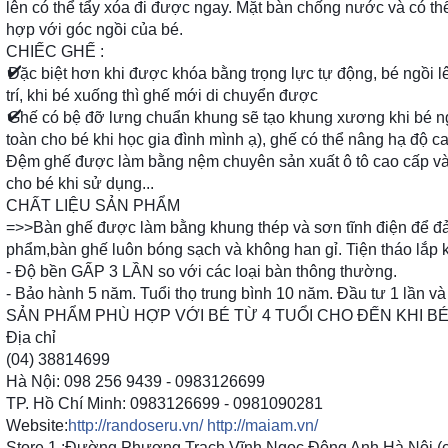
lên có thể tẩy xóa đi được ngay. Mặt bàn chống nước và có t
hợp với góc ngồi của bé.
CHIẾC GHẾ :
✔️
Đặc biệt hơn khi được khóa bằng trọng lực tự động, bé ngồi lê
trí, khi bé xuống thì ghế mới di chuyển được
✔️
Ghế có bệ đỡ lưng chuẩn khung sẽ tạo khung xương khi bé ngồ
toàn cho bé khi học gia đình mình ạ), ghế có thể nâng hạ độ c
Đệm ghế được làm bằng nệm chuyên sản xuất ô tô cao cấp và
cho bé khi sử dụng...
CHẤT LIỆU SẢN PHẨM
=>>Bàn ghế được làm bằng khung thép và sơn tĩnh điện để 
phẩm,bàn ghế luôn bóng sạch và không han gỉ. Tiện tháo lắp k
- Độ bền GẤP 3 LẦN so với các loại bàn thông thường.
- Bảo hành 5 năm. Tuổi thọ trung bình 10 năm. Đầu tư 1 lần và
SẢN PHẨM PHÙ HỢP VỚI BÉ TỪ 4 TUỔI CHO ĐẾN KHI 
Địa chỉ
(04) 38814699
Hà Nội: 098 256 9439 - 0983126699
TP. Hồ Chí Minh: 0983126699 - 0981090281
Website:
http://randoseru.vn/
http://maiam.vn/
Store 1 :Đường Phương Trạch Vĩnh Ngọc Đông Anh Hà Nội (có