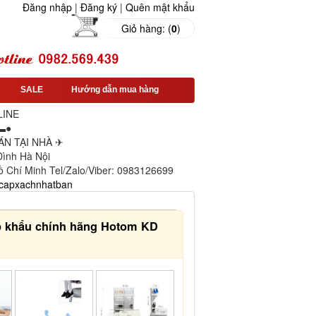
Đăng nhập
|
Đăng ký
|
Quên mật khẩu
Giỏ hàng: (
0
)
SALE
Hướng dẫn mua hàng
LINE
▬●
N TẠI NHÀ ✈
 Đình Hà Nội
ồ Chí Minh Tel/Zalo/Viber: 0983126699
capxachnhatban
p khẩu chính hãng Hotom KD