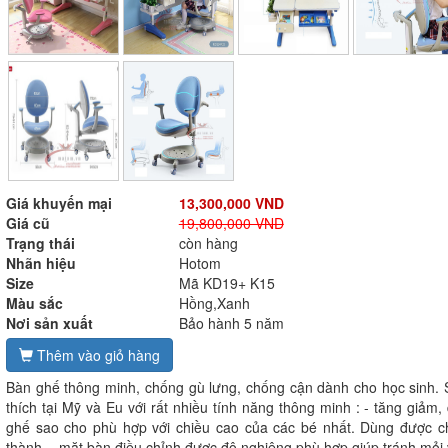
Giá khuyến mại
13,300,000 VND
Giá cũ
19,800,000 VND
Trạng thái
còn hàng
Nhãn hiệu
Hotom
Size
Mã KD19+ K15
Màu sắc
Hồng,Xanh
Nơi sản xuất
Bảo hành 5 năm
Thêm vào giỏ hàng
Bàn ghế thông minh, chống gù lưng, chống cận dành cho học sinh.
thích tại Mỹ và Eu với rất nhiều tính năng thông minh : - tăng giảm
ghế sao cho phù hợp với chiều cao của các bé nhất. Dùng được ch
thành. - mặt bàn điều chỉnh được độ nghiêng phù hợp giúp tránh mỏi va