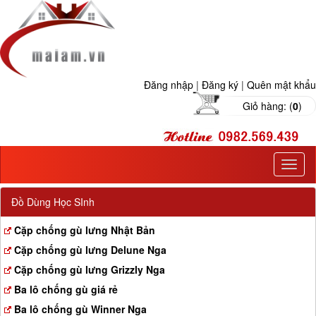
Đăng nhập
|
Đăng ký
|
Quên mật khẩu
Giỏ hàng: (
0
)
T
o
g
Đồ Dùng Học SInh
g
l
Cặp chống gù lưng Nhật Bản
e
Cặp chống gù lưng Delune Nga
n
a
Cặp chống gù lưng Grizzly Nga
v
Ba lô chống gù giá rẻ
i
g
Ba lô chống gù Winner Nga