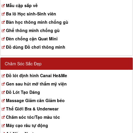
a
Mẫu cặp sắp về
t
Ba lô Học sinh-Sinh viên
i
o
Bàn học thông minh chống gù
n
Ghế thông minh chống gù
Đèn chống cận Quat Mini
Đồ dùng Đồ chơi thông minh
Chăm Sóc Sắc Đẹp
Đồ lót định hình Canai He&Me
Gen sau hút mỡ thẩm mỹ viện
Đồ Lót Tạo Dáng
Massage Giảm cân Giảm béo
Thế Giới Bra & Underwear
Chăm sóc tóc/Tạo màu tóc
Máy cạo râu tự động