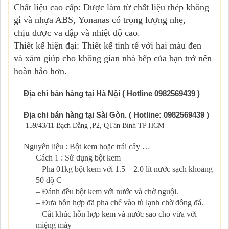
Chất liệu cao cấp: Được làm từ chất liệu thép không
gỉ và nhựa ABS,
Yonanas
có trọng lượng nhẹ,
chịu được va đập và nhiệt độ cao.
Thiết kế hiện đại:
Thiết kế tinh tế với hai màu đen
và xám giúp cho không gian nhà bếp của bạn trở nên
hoàn hảo hơn.
Địa chỉ bán hàng tại Hà Nội ( Hotline 0982569439
)
Địa chỉ bán hàng tại Sài Gòn. ( Hotline: 0982569439 )
159/43/11 Bạch Đằng ,P2, QTân Bình TP HCM
Nguyên liệu : Bột kem hoặc trái cây …
Cách 1 : Sử dụng bột kem
– Pha 01kg bột kem với 1.5 – 2.0 lít nước sạch khoảng
50 độ C
– Đánh đều bột kem với nước và chờ nguội.
– Đưa hỗn hợp đã pha chế vào tủ lạnh chờ đông đá.
– Cắt khúc hỗn hợp kem và nước sao cho vừa với
miệng máy