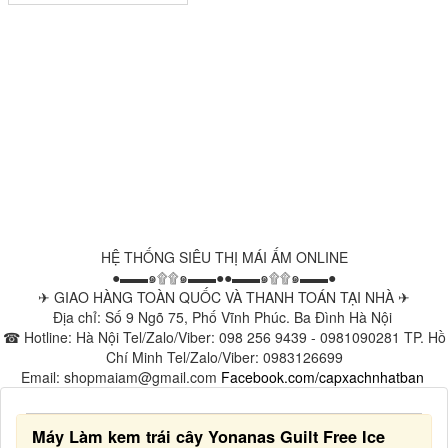
HỆ THỐNG SIÊU THỊ MÁI ẤM ONLINE
●▬▬๑۩۩๑▬▬●●▬▬๑۩۩๑▬▬●
✈ GIAO HÀNG TOÀN QUỐC VÀ THANH TOÁN TẠI NHÀ ✈
Địa chỉ: Số 9 Ngõ 75, Phố Vĩnh Phúc. Ba Đình Hà Nội
☎ Hotline: Hà Nội Tel/Zalo/Viber: 098 256 9439 - 0981090281 TP. Hồ
Chí Minh Tel/Zalo/Viber: 0983126699
Email: shopmaiam@gmail.com
Facebook.com/capxachnhatban
Máy Làm kem trái cây Yonanas Guilt Free Ice