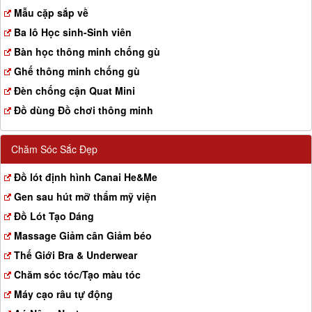
a
Mẫu cặp sắp về
t
Ba lô Học sinh-Sinh viên
i
o
Bàn học thông minh chống gù
n
Ghế thông minh chống gù
Đèn chống cận Quat Mini
Đồ dùng Đồ chơi thông minh
Chăm Sóc Sắc Đẹp
Đồ lót định hình Canai He&Me
Gen sau hút mỡ thẩm mỹ viện
Đồ Lót Tạo Dáng
Massage Giảm cân Giảm béo
Thế Giới Bra & Underwear
Chăm sóc tóc/Tạo màu tóc
Máy cạo râu tự động