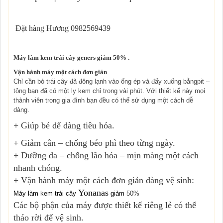
Đặt hàng Hương 0982569439
Máy làm kem trái cây geners giảm 50% .
Vận hành máy một cách đơn giản
Chỉ cần bỏ trái cây đã đông lạnh vào ống ép và đẩy xuống bằngpit –
tông bạn đã có một ly kem chỉ trong vài phút. Với thiết kế này mọi
thành viên trong gia đình bạn đều có thể sử dụng một cách dễ
dàng.
+ Giúp bé dể dàng tiêu hóa.
+ Giảm cân – chống béo phì theo từng ngày.
+ D
ưỡ
ng da – ch
ố
ng l
ã
o h
ó
a – m
ị
n m
à
ng m
ộ
t c
á
ch
nhanh ch
ó
ng.
+ Vận hành máy một cách đơn giản d
àng vệ sinh:
Yonanas
Máy làm kem trái cây
giảm
50%
Các bộ phận của máy được thiết kế riêng lẻ có thể
tháo rời để vệ sinh.