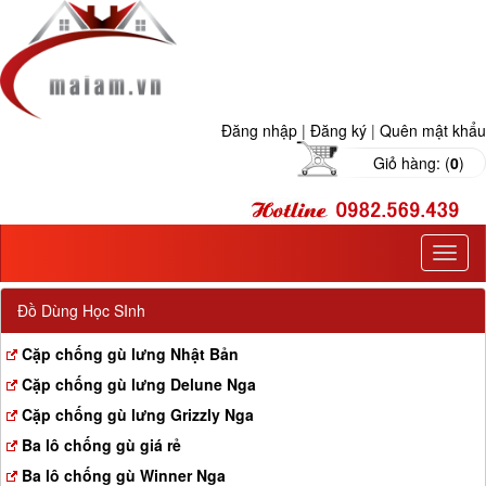
Đăng nhập
|
Đăng ký
|
Quên mật khẩu
Giỏ hàng: (
0
)
T
o
g
Đồ Dùng Học SInh
g
l
Cặp chống gù lưng Nhật Bản
e
Cặp chống gù lưng Delune Nga
n
a
Cặp chống gù lưng Grizzly Nga
v
Ba lô chống gù giá rẻ
i
g
Ba lô chống gù Winner Nga