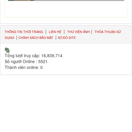
|
|
|
THÔNG TIN THỜI TRANG
LIÊN HỆ
THƯ VIỆN ẢNH
THỎA THUẬN SỬ
|
|
DỤNG
CHÍNH SÁCH BẢO MẬT
SƠ ĐỒ SITE
Tổng lượt truy cập:
16,839,714
Số người Online :
5521
Thành viên online:
0