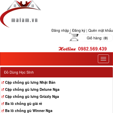
Đăng nhập
|
Đăng ký
|
Quên mật khẩu
Giỏ hàng: (
0
)
T
o
g
Đồ Dùng Học SInh
g
l
Cặp chống gù lưng Nhật Bản
e
Cặp chống gù lưng Delune Nga
n
a
Cặp chống gù lưng Grizzly Nga
v
Ba lô chống gù giá rẻ
i
g
Ba lô chống gù Winner Nga