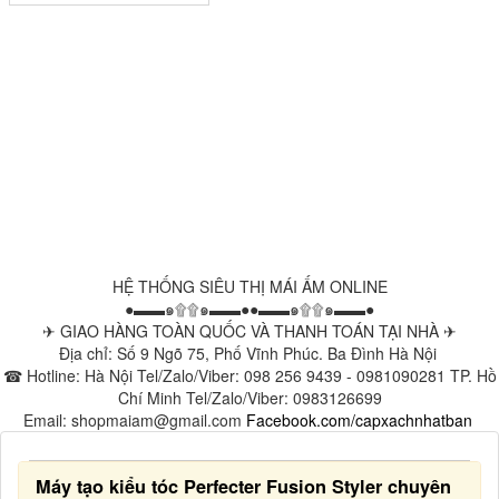
HỆ THỐNG SIÊU THỊ MÁI ẤM ONLINE
●▬▬๑۩۩๑▬▬●●▬▬๑۩۩๑▬▬●
✈ GIAO HÀNG TOÀN QUỐC VÀ THANH TOÁN TẠI NHÀ ✈
Địa chỉ: Số 9 Ngõ 75, Phố Vĩnh Phúc. Ba Đình Hà Nội
☎ Hotline: Hà Nội Tel/Zalo/Viber: 098 256 9439 - 0981090281 TP. Hồ
Chí Minh Tel/Zalo/Viber: 0983126699
Email: shopmaiam@gmail.com
Facebook.com/capxachnhatban
Máy tạo kiểu tóc Perfecter Fusion Styler chuyên