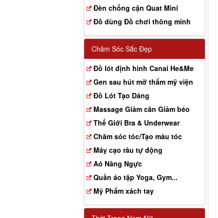
Đèn chống cận Quat Mini
Đồ dùng Đồ chơi thông minh
Chăm Sóc Sắc Đẹp
Đồ lót định hình Canai He&Me
Gen sau hút mỡ thẩm mỹ viện
Đồ Lót Tạo Dáng
Massage Giảm cân Giảm béo
Thế Giới Bra & Underwear
Chăm sóc tóc/Tạo màu tóc
Máy cạo râu tự động
Aó Nâng Ngực
Quần áo tập Yoga, Gym...
Mỹ Phẩm xách tay