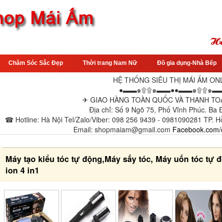
Chăm Sóc Sắc Đẹp
Thời trang Nam Nữ
Đồ gia dụng-Nhà Bếp
HỆ THỐNG SIÊU THỊ MÁI ẤM ON
●▬▬๑۩۩๑▬▬●●▬▬๑۩۩๑▬
✈ GIAO HÀNG TOÀN QUỐC VÀ THANH TOÁ
Địa chỉ: Số 9 Ngõ 75, Phố Vĩnh Phúc. Ba
☎ Hotline: Hà Nội Tel/Zalo/Viber: 098 256 9439 - 0981090281 TP. H
Email: shopmaiam@gmail.com
Facebook.com/
Máy tạo kiểu tóc tự động,Máy sấy tóc, Máy uốn tóc tự
ion 4 in1