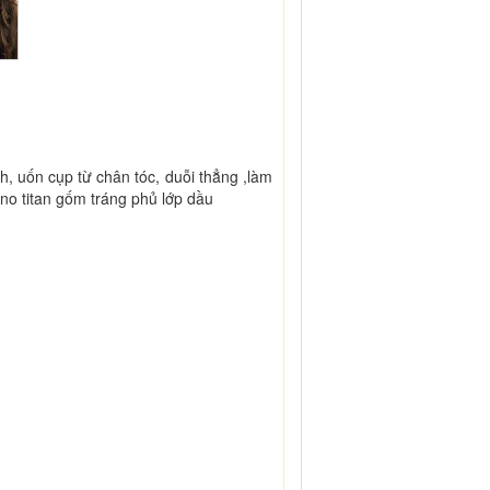
, uốn cụp từ chân tóc, duỗi thẳng ,làm
o titan gốm tráng phủ lớp dầu