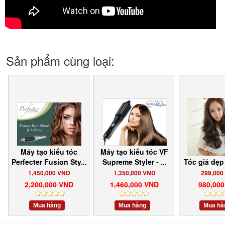
Sản phẩm cùng loại:
Máy tạo kiểu tóc
Máy tạo kiểu tóc VF
Perfecter Fusion Sty...
Supreme Styler - ...
Tóc giả đẹp
1,450,000 VND
1,350,000 VND
299,000
2,200,000 VND
1,460,000 VND
980,00
Mua hàng
Mua hàng
Mua hà