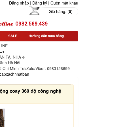
Đăng nhập
|
Đăng ký
|
Quên mật khẩu
Giỏ hàng: (
0
)
SALE
Hướng dẫn mua hàng
LINE
▬●
N TẠI NHÀ ✈
 Đình Hà Nội
ồ Chí Minh Tel/Zalo/Viber: 0983126699
capxachnhatban
 động xoay 360 độ công nghệ