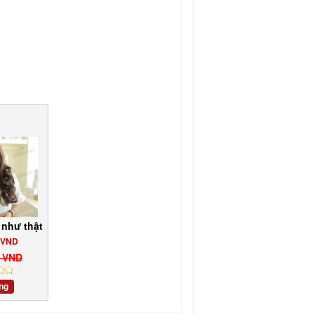
 như thật
 VND
0 VND
ng