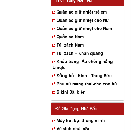
Thời Trang Nam Nữ
Quần áo giữ nhiệt trẻ em
Quần áo giữ nhiệt cho Nữ
Quần áo giữ nhiệt cho Nam
Quần áo Nam
Túi xách Nam
Túi xách + Khăn quàng
Khẩu trang -Áo chống nắng
Uniqlo
Đồng hồ - Kính - Trang Sức
Phụ nữ mang thai-cho con bú
Bikini Bãi biển
Đồ Gia Dụng-Nhà Bếp
Máy hút bụi thông minh
Vệ sinh nhà cửa