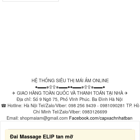
HỆ THỐNG SIÊU THỊ MÁI ẤM ONLINE
●▬▬๑۩۩๑▬▬●●▬▬๑۩۩๑▬▬●
✈ GIAO HÀNG TOÀN QUỐC VÀ THANH TOÁN TẠI NHÀ ✈
Địa chỉ: Số 9 Ngõ 75, Phố Vĩnh Phúc. Ba Đình Hà Nội
☎ Hotline: Hà Nội Tel/Zalo/Viber: 098 256 9439 - 0981090281 TP. Hồ
Chí Minh Tel/Zalo/Viber: 0983126699
Email: shopmaiam@gmail.com
Facebook.com/capxachnhatban
Đai Massage ELIP tan mỡ