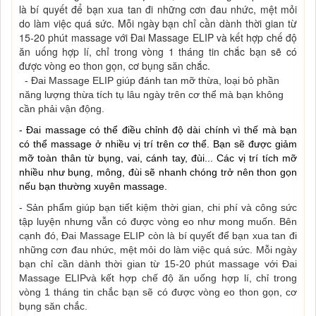
là bí quyết để bạn xua tan đi những cơn đau nhức, mệt mỏi
do làm việc quá sức. Mỗi ngày bạn chỉ cần dành thời gian từ
15-20 phút massage với Đai Massage ELIP và kết hợp chế độ
ăn uống hợp lí, chỉ trong vòng 1 tháng tin chắc bạn sẽ có
được vòng eo thon gọn, cơ bụng săn chắc.
-
Đai Massage ELIP
giúp đánh tan mỡ thừa, loại bỏ phần
năng lượng thừa tích tụ lâu ngày trên cơ thể mà bạn không
cần phải vận động.
- Đai massage có thể điều chỉnh độ dài chính vì thế mà bạn
có thể massage ở nhiều vị trí trên cơ thể. Bạn sẽ được giảm
mỡ toàn thân từ bụng, vai, cánh tay, đùi... Các vị trí tích mỡ
nhiều như bụng, mông, đùi sẽ nhanh chóng trở nên thon gọn
nếu bạn thường xuyên massage.
- Sản phẩm giúp bạn tiết kiệm thời gian, chi phí và công sức
tập luyện nhưng vẫn có được vòng eo như mong muốn. Bên
cạnh đó, Đai Massage ELIP còn là bí quyết để bạn xua tan đi
những cơn đau nhức, mệt mỏi do làm việc quá sức. Mỗi ngày
bạn chỉ cần dành thời gian từ 15-20 phút massage với Đai
Massage ELIPvà kết hợp chế độ ăn uống hợp lí, chỉ trong
vòng 1 tháng tin chắc bạn sẽ có được vòng eo thon gọn, cơ
bụng săn chắc.