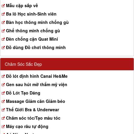
a
Mẫu cặp sắp về
t
Ba lô Học sinh-Sinh viên
i
o
Bàn học thông minh chống gù
n
Ghế thông minh chống gù
Đèn chống cận Quat Mini
Đồ dùng Đồ chơi thông minh
Chăm Sóc Sắc Đẹp
Đồ lót định hình Canai He&Me
Gen sau hút mỡ thẩm mỹ viện
Đồ Lót Tạo Dáng
Massage Giảm cân Giảm béo
Thế Giới Bra & Underwear
Chăm sóc tóc/Tạo màu tóc
Máy cạo râu tự động