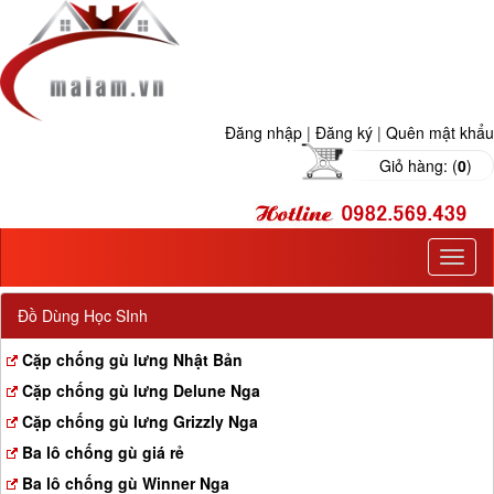
Đăng nhập
|
Đăng ký
|
Quên mật khẩu
Giỏ hàng: (
0
)
T
o
g
Đồ Dùng Học SInh
g
l
Cặp chống gù lưng Nhật Bản
e
Cặp chống gù lưng Delune Nga
n
a
Cặp chống gù lưng Grizzly Nga
v
Ba lô chống gù giá rẻ
i
g
Ba lô chống gù Winner Nga