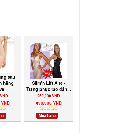
ụng sau
nh hãng
Slim’n Lift Aire -
ve
Trang phục tạo dán...
 VND
250,000 VND
0 VND
490,000 VND
ng
Mua hàng