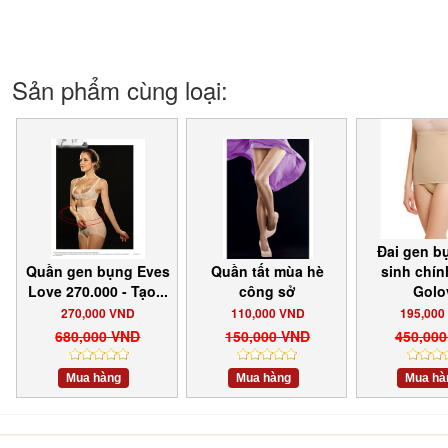
Sản phẩm cùng loại:
Đai gen b
Quần gen bụng Eves
Quần tất mùa hè
sinh chí
Love 270.000 - Tạo...
công sở
Golo
270,000 VND
110,000 VND
195,000
680,000 VND
150,000 VND
450,00
Mua hàng
Mua hàng
Mua hà