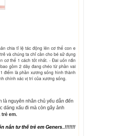
n chia tỉ lệ tác động lên cơ thể con e
trẻ và chúng ta chỉ cần cho bé sử dụng
n cơ thể 1 cách tốt nhất. - Đai uốn nắn
ày bao gồm 2 dây đang chéo từ phần vai
 1 điểm là phần xương sống hình thành
h chính xác vị trí của xương sống.
nh là nguyên nhân chủ yếu dẫn đến
vóc dáng xấu đi mà còn gây ảnh
 trẻ em.
ốn nắn tư thế trẻ em Geners
..!!!!!!!