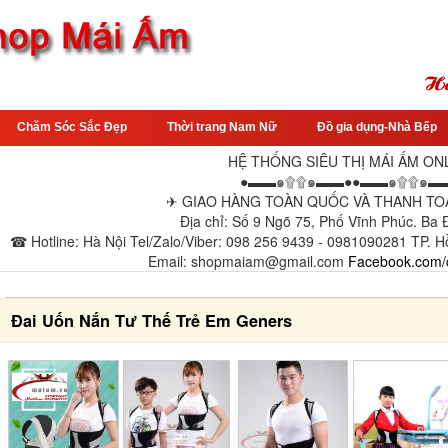
Chăm Sóc Sắc Đẹp
Thời trang Nam Nữ
Đồ gia dụng-Nhà Bếp
HỆ THỐNG SIÊU THỊ MÁI ẤM ON
●▬▬๑۩۩๑▬▬●●▬▬๑۩۩๑▬
✈ GIAO HÀNG TOÀN QUỐC VÀ THANH TOÁ
Địa chỉ: Số 9 Ngõ 75, Phố Vĩnh Phúc. Ba
☎ Hotline: Hà Nội Tel/Zalo/Viber: 098 256 9439 - 0981090281 TP. H
Email: shopmaiam@gmail.com
Facebook.com/
Đai Uốn Nắn Tư Thế Trẻ Em Geners