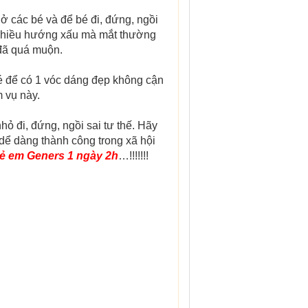
ở các bé và để bé đi, đứng, ngồi
heo chiều hướng xấu mà mắt thường
 đã quá muộn.
bé để có 1 vóc dáng đẹp không cận
m vụ này.
nhỏ đi, đứng, ngồi sai tư thế. Hãy
 dể dàng thành công trong xã hội
trẻ em Geners 1 ngày 2h
…!!!!!!!