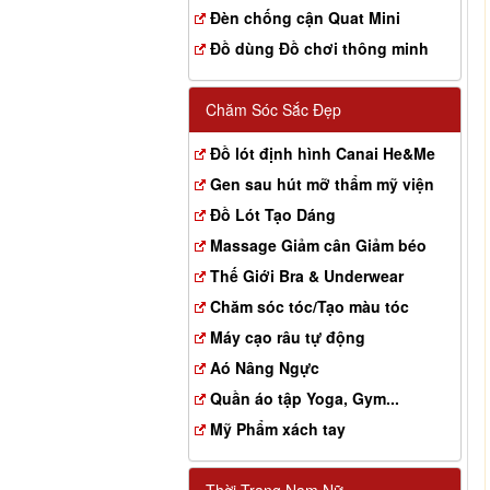
Đèn chống cận Quat Mini
Đồ dùng Đồ chơi thông minh
Chăm Sóc Sắc Đẹp
Đồ lót định hình Canai He&Me
Gen sau hút mỡ thẩm mỹ viện
Đồ Lót Tạo Dáng
Massage Giảm cân Giảm béo
Thế Giới Bra & Underwear
Chăm sóc tóc/Tạo màu tóc
Máy cạo râu tự động
Aó Nâng Ngực
Quần áo tập Yoga, Gym...
Mỹ Phẩm xách tay