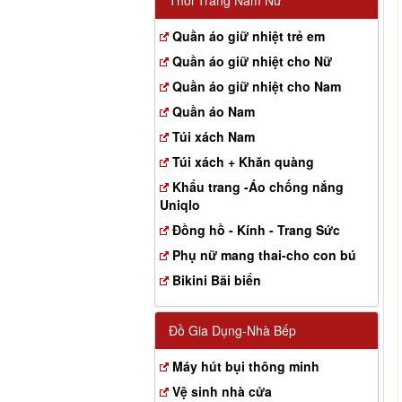
Thời Trang Nam Nữ
Quần áo giữ nhiệt trẻ em
Quần áo giữ nhiệt cho Nữ
Quần áo giữ nhiệt cho Nam
Quần áo Nam
Túi xách Nam
Túi xách + Khăn quàng
Khẩu trang -Áo chống nắng
Uniqlo
Đồng hồ - Kính - Trang Sức
Phụ nữ mang thai-cho con bú
Bikini Bãi biển
Đồ Gia Dụng-Nhà Bếp
Máy hút bụi thông minh
Vệ sinh nhà cửa