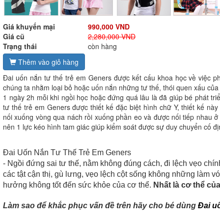
Giá khuyến mại
990,000 VND
Giá cũ
2,280,000 VND
Trạng thái
còn hàng
Thêm vào giỏ hàng
Đai uốn nắn tư thế trẻ em Geners được kết cấu khoa học về việc phâ
chúng ta nhằm loại bỏ hoặc uốn nắn những tư thế, thói quen xấu của 
1 ngày 2h mỗi khi ngồi học hoặc đứng quá lâu là đã giúp bé phát triể
tư thế trẻ em Geners được thiết kế đặc biệt hình chữ Y, thiết kế n
nối xuống vòng qua nách rồi xuống phần eo và được nối tiếp nhau ở
nên 1 lực kéo hình tam giác giúp kiểm soát được sự duy chuyển cố địn
Đai Uốn Nắn Tư Thế Trẻ Em Geners
- Ngồi đứng sai tư thế, nằm không đúng cách, đi lệch vẹo chí
các tật cận thị, gù lưng, vẹo lệch cột sống không những làm 
hưởng không tốt đến sức khỏe của cơ thể.
Nhất là cơ thể của
Làm sao đ
ể khắc phục vấn đề trên hãy cho bé dùng
Đai u