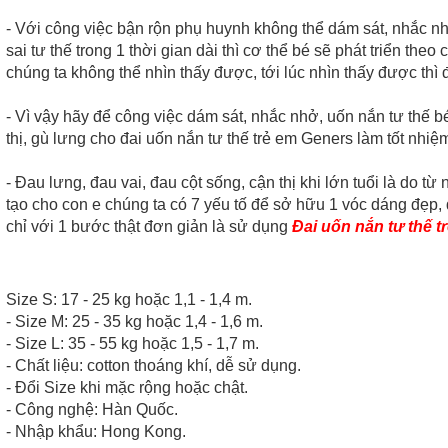
- Với công việc bận rộn phụ huynh không thể dám sát, nhắc nh
sai tư thế trong 1 thời gian dài thì cơ thể bé sẽ phát triển t
chúng ta không thể nhìn thấy được, tới lúc nhìn thấy được thì
- Vì vậy hãy để công việc dám sát, nhắc nhở, uốn nắn tư thế 
thị, gù lưng cho đai uốn nắn tư thế trẻ em Geners làm tốt nhiệ
- Đau lưng, đau vai, đau cột sống, cận thị khi lớn tuổi là do từ 
tạo cho con e chúng ta có 7 yếu tố để sở hữu 1 vóc dáng đẹp,
chỉ với 1 bước thật đơn giản là sử dụng
Đai uốn nắn tư thế 
Size S: 17 - 25 kg hoặc 1,1 - 1,4 m.
- Size M: 25 - 35 kg hoặc 1,4 - 1,6 m.
- Size L: 35 - 55 kg hoặc 1,5 - 1,7 m.
- Chất liệu: cotton thoáng khí, dễ sử dụng.
- Đổi Size khi mặc rộng hoặc chật.
- Công nghệ: Hàn Quốc.
- Nhập khẩu: Hong Kong.