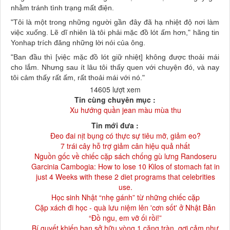
nhằm tránh tình trạng mất điện.
"Tôi là một trong những người gần đây đã hạ nhiệt độ nơi làm
việc xuống. Lẽ dĩ nhiên là tôi phải mặc đồ lót ấm hơn," hãng tin
Yonhap trích đăng những lời nói của ông.
"Ban đầu thì [việc mặc đồ lót giữ nhiệt] không được thoải mái
cho lắm. Nhưng sau ít lâu tôi thấy quen với chuyện đó, và nay
tôi cảm thấy rất ấm, rất thoải mái với nó."
14605 lượt xem
Tin cùng chuyên mục :
Xu hướng quần jean màu mùa thu
Tin mới đưa :
Đeo đai nịt bụng có thực sự tiêu mỡ, giảm eo?
7 trái cây hỗ trợ giảm cân hiệu quả nhất
Nguồn gốc về chiếc cặp sách chống gù lưng Randoseru
Garcinia Cambogia: How to lose 10 Kilos of stomach fat in
just 4 Weeks with these 2 diet programs that celebrities
use.
Học sinh Nhật “nhẹ gánh” từ những chiếc cặp
Cặp xách đi học - quà lưu niệm lên 'cơn sốt' ở Nhật Bản
“Đồ ngu, em vỡ ối rồi!”
Bí quyết khiến bạn sở hữu vòng 1 căng tràn, gợi cảm như