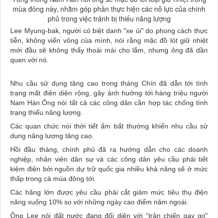
mùa đông này, nhằm góp phần thực hiện các nỗ lực của chính
phủ trong việc tránh bị thiếu năng lượng
Lee Myung-bak, người có biệt danh "xe ủi" do phong cách thực
tiễn, không viển vông của mình, nói rằng mặc đồ lót giữ nhiệt
mới đầu sẽ không thấy thoải mái cho lắm, nhưng ông đã dần
quen với nó.
Nhu cầu sử dụng tăng cao trong tháng Chín đã dẫn tới tình
trạng mất điện diện rộng, gây ảnh hưởng tới hàng triệu người
Nam Hàn.Ông nói tất cả các công dân cần hợp tác chống tình
trạng thiếu năng lượng.
Các quan chức nói thời tiết ấm bất thường khiến nhu cầu sử
dụng năng lượng tăng cao.
Hồi đầu tháng, chính phủ đã ra hướng dẫn cho các doanh
nghiệp, nhân viên dân sự và các công dân yêu cầu phải tiết
kiệm điện bởi nguồn dự trữ quốc gia nhiều khả năng sẽ ở mức
thấp trong cả mùa đông tới.
Các hãng lớn được yêu cầu phải cắt giảm mức tiêu thụ điện
năng xuống 10% so với những ngày cao điểm năm ngoái.
Ông Lee nói đất nước đang đối diện với "trận chiến gay go"