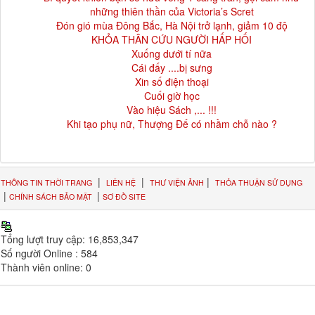
những thiên thần của Victoria’s Scret
Đón gió mùa Đông Bắc, Hà Nội trở lạnh, giảm 10 độ
KHỎA THÂN CỨU NGƯỜI HẤP HỐI
Xuống dưới tí nữa
Cái đấy ....bị sưng
Xin số điện thoại
Cuối giờ học
Vào hiệu Sách ,... !!!
Khi tạo phụ nữ, Thượng Đế có nhầm chỗ nào ?
|
|
|
THÔNG TIN THỜI TRANG
LIÊN HỆ
THƯ VIỆN ẢNH
THỎA THUẬN SỬ DỤNG
|
|
CHÍNH SÁCH BẢO MẬT
SƠ ĐỒ SITE
Tổng lượt truy cập:
16,853,347
Số người Online :
584
Thành viên online:
0