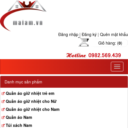
Đăng nhập
|
Đăng ký
|
Quên mật khẩu
Giỏ hàng: (
0
)
T
o
g
Danh mục sản phẩm
g
l
Quần áo giữ nhiệt trẻ em
e
Quần áo giữ nhiệt cho Nữ
n
a
Quần áo giữ nhiệt cho Nam
v
Quần áo Nam
i
g
Túi xách Nam