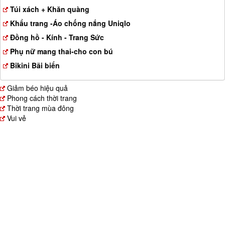
a
Túi xách + Khăn quàng
t
Khẩu trang -Áo chống nắng Uniqlo
i
o
Đồng hồ - Kính - Trang Sức
n
Phụ nữ mang thai-cho con bú
Bikini Bãi biển
Giảm béo hiệu quả
Phong cách thời trang
Thời trang mùa đông
Vui vẻ