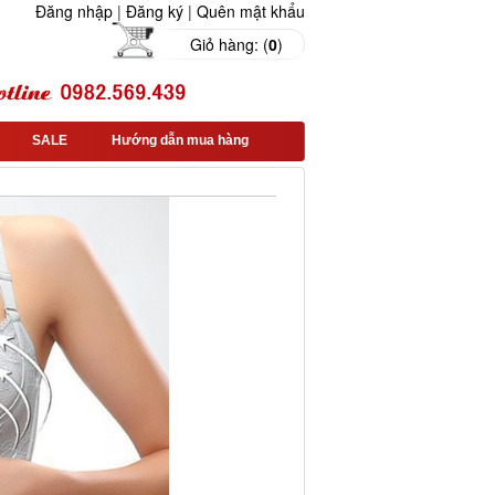
Đăng nhập
|
Đăng ký
|
Quên mật khẩu
Giỏ hàng: (
0
)
SALE
Hướng dẫn mua hàng