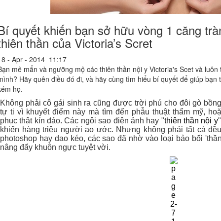
Bí quyết khiến bạn sở hữu vòng 1 căng tr
thiên thần của Victoria’s Scret
18 - Apr - 2014 11:17
Bạn mê mẩn và ngưỡng mộ các thiên thần nội y Victoria's Scet và luôn 
mình? Hãy quên điều đó đi, và hãy cùng tìm hiểu bí quyết để giúp bạn
kém họ.
Không phải cô gái sinh ra cũng được trời phú cho đôi gò bồn
tự ti vì khuyết điểm này mà tìm đến phẫu thuật thẩm mỹ, h
phục thật kín đáo. Các ngôi sao điện ảnh hay "
thiên thần nội y
khiến hàng triệu người ao ước. Nhưng không phải tất cả đều
photoshop hay dao kéo, các sao đã nhờ vào loại bảo bối 'thần
nâng đẩy khuôn ngực tuyệt vời.