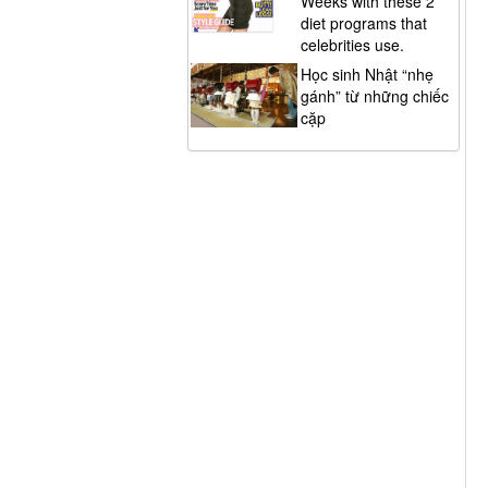
Weeks with these 2
diet programs that
celebrities use.
Học sinh Nhật “nhẹ
gánh” từ những chiếc
cặp